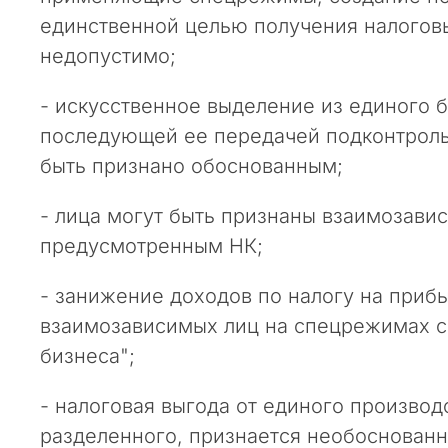
п
единственной целью получения налогов
а
недопустимо;
р
т
- искусственное выделение из единого б
н
е
последующей ее передачей подконтрол
р
быть признано обоснованным;
ы
и
- лица могут быть признаны взаимозави
к
предусмотренным НК;
о
л
- занижение доходов по налогу на приб
л
взаимозависимых лиц на спецрежимах с
е
г
бизнеса";
и
!
- налоговая выгода от единого производ
разделенного, признается необоснованн
В