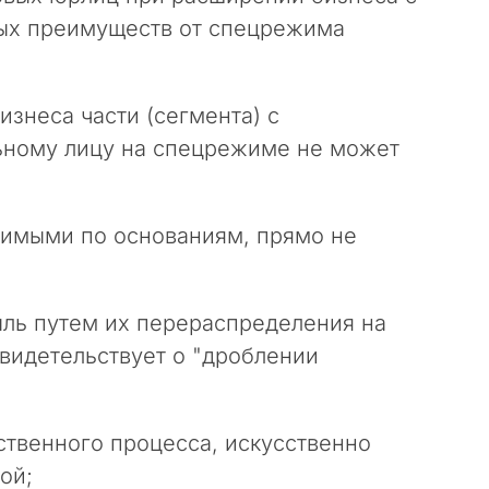
ых преимуществ от спецрежима
изнеса части (сегмента) с
ьному лицу на спецрежиме не может
симыми по основаниям, прямо не
ыль путем их перераспределения на
видетельствует о "дроблении
ственного процесса, искусственно
ой;