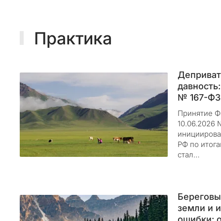
м
п
а
Практика
н
и
и
Деприват
«
давность:
П
№ 167-ФЗ 
р
Принятие Ф
и
10.06.2026 
р
инициирова
о
РФ по итог
д
стал…
н
ы
й
Береговы
К
земли и 
о
ошибки: 