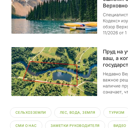
д
Верховно
е
к
Специалист
с
Кодекс» из
обзор Верх
»
11/2026 от 
п
о
д
Пруд на у
в
ваш, а ко
е
государс
р
Недавно Ве
г
важное реш
а
наличие пр
е
означает, ч
т
с
я
СЕЛЬХОЗЗЕМЛИ
ЛЕС, ВОДА, ЗЕМЛЯ
ТУРИЗМ
р
е
СМИ О НАС
ЗАМЕТКИ РУКОВОДИТЕЛЯ
ВИДЕО