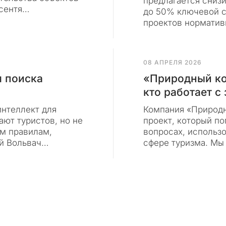
предлагается сниз
 сентя…
до 50% ключевой с
проектов норматив
08 АПРЕЛЯ 2026
я поиска
«Природный код
кто работает с
интеллект для
Компания «Природн
ют туристов, но не
проект, который п
м правилам,
вопросах, использ
ий Вольвач…
сфере туризма. Мы