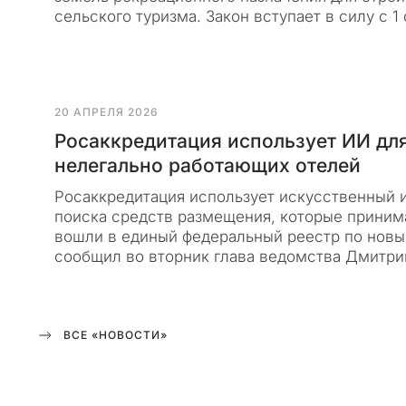
а
сельского туризма. Закон вступает в силу с 1
й
т
к
о
20 АПРЕЛЯ 2026
н
с
Росаккредитация использует ИИ дл
а
нелегально работающих отелей
л
Росаккредитация использует искусственный 
т
поиска средств размещения, которые принима
и
вошли в единый федеральный реестр по новы
н
сообщил во вторник глава ведомства Дмитр
г
о
в
о
ВСЕ «НОВОСТИ»
й
к
о