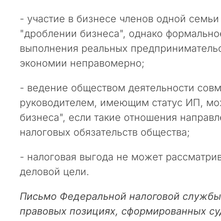
п
- участие в бизнесе членов одной семьи
о
с
"дроблении бизнеса", однако формально
л
выполнения реальных предпринимательс
е
экономии неправомерно;
д
н
- ведение обществом деятельности совм
и
руководителем, имеющим статус ИП, мо
е
н
бизнеса", если такие отношения напра
е
налоговых обязательств общества;
с
к
- налоговая выгода не может рассматрив
о
деловой цели.
л
ь
Письмо Федеральной налоговой службы 
к
о
правовых позициях, сформированных с