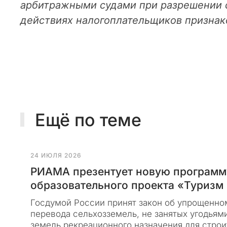
м
арбитражными судами при разрешении с
е
действиях налогоплательщиков признак
с
я
ц
е
в
о
ф
и
Ещё по теме
ц
и
а
24 ИЮЛЯ 2026
л
ь
РИАМА презентует новую программ
н
образовательного проекта «Туризм 
ы
Госдумой России принят закон об упрощенно
й
перевода сельхозземель, не занятых угодьями
с
земель рекреационного назначения для строи