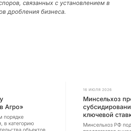
поров, связанных с установлением в
ов дробления бизнеса.
16 ИЮЛЯ 2026
у
Минсельхоз пр
в Агро»
субсидировани
ключевой став
м порядке
, в категорию
Минсельхоз РФ под
тельства объектов