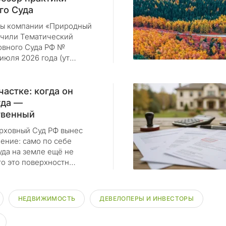
го Суда
ы компании «Природный
учили Тематический
овного Суда РФ №
1 июля 2026 года (ут…
частке: когда он
гда —
твенный
рховный Суд РФ вынес
ение: само по себе
уда на земле ещё не
то это поверхностн…
НЕДВИЖИМОСТЬ
ДЕВЕЛОПЕРЫ И ИНВЕСТОРЫ