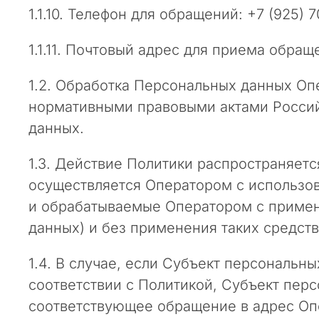
м
1.1.10. Телефон для обращений: +7 (925) 
е
с
1.1.11. Почтовый адрес для приема обращен
я
ц
1.2. Обработка Персональных данных Оп
е
в
нормативными правовыми актами Росси
о
данных.
ф
и
1.3. Действие Политики распространяет
ц
осуществляется Оператором с использо
и
и обрабатываемые Оператором с примен
а
л
данных) и без применения таких средств
ь
н
1.4. В случае, если Субъект персональ
ы
соответствии с Политикой, Субъект перс
й
соответствующее обращение в адрес Опе
с