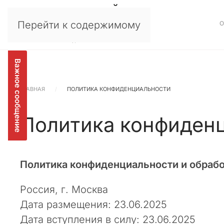
Перейти к содержимому
У
×
в
а
ж
Важное сообщение
а
е
ГЛАВНАЯ
ПОЛИТИКА КОНФИДЕНЦИАЛЬНОСТИ
м
ы
Политика конфиден
е
к
л
и
Политика конфиденциальности и обраб
е
н
Россия, г. Москва
т
Дата размещения: 23.06.2025
ы
,
Дата вступления в силу: 23.06.2025