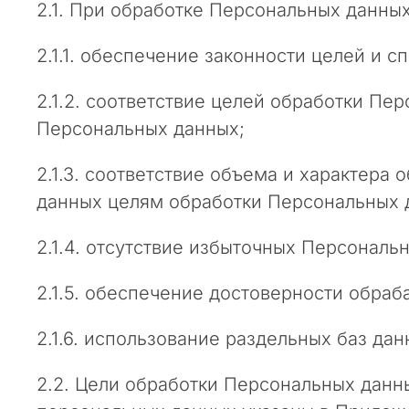
д
2.1. При обработке Персональных данн
е
к
2.1.1. обеспечение законности целей и 
с
»
2.1.2. соответствие целей обработки П
п
Персональных данных;
о
д
2.1.3. соответствие объема и характер
в
е
данных целям обработки Персональных 
р
г
2.1.4. отсутствие избыточных Персонал
а
е
2.1.5. обеспечение достоверности обра
т
с
2.1.6. использование раздельных баз д
я
р
2.2. Цели обработки Персональных данн
е