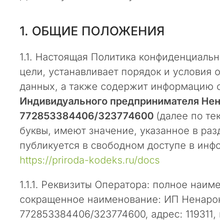
п
а
1. ОБЩИЕ ПОЛОЖЕНИЯ
р
т
н
1.1. Настоящая Политика конфиденциальн
е
цели, устанавливает порядок и условия
р
данных, а также содержит информацию о
ы
Индивидуального предпринимателя Не
и
к
772853384406/323774600
(далее по те
о
буквы, имеют значение, указанное в разд
л
публикуется в свободном доступе в ин
л
https://priroda-kodeks.ru/docs
е
г
и
1.1.1. Реквизиты Оператора: полное на
!
сокращенное наименование: ИП Ненаро
772853384406/323774600, адрес: 119311, г
В