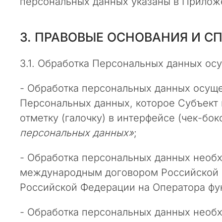
персональных данных указаны в Приложе
г
у
л
3. ПРАВОВЫЕ ОСНОВАНИЯ И 
я
р
3.1. Обработка Персональных данных ос
н
ы
- Обработка персональных данных осущ
м
и
Персональных данных, которое Субъект 
п
отметку (галочку) в интерфейсе (чек-бо
л
персональных данных»
;
а
н
- Обработка персональных данных необ
о
м
международным договором Российской Ф
е
Российской Федерации на Оператора фу
р
н
- Обработка персональных данных необх
ы