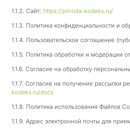
п
1.1.2. Сайт:
https://priroda-kodeks.ru/
о
с
1.1.3. Политика конфиденциальности и о
л
е
1.1.4. Пользовательское соглашение (пуб
д
н
и
1.1.5. Политика обработки и модерации о
е
н
1.1.6. Согласие на обработку персональ
е
с
1.1.7. Согласие на получение рассылки
к
kodeks.ru/docs
о
л
1.1.8. Политика использования Файлов C
ь
к
1.1.9. Адрес электронной почты для при
о