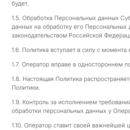
а
будет.
й
т
1.5. Обработка Персональных данных Су
к
данных на обработку его Персональных 
о
законодательством Российской Федерац
н
с
1.6. Политика вступает в силу с момент
а
л
1.7. Оператор вправе в одностороннем п
т
и
1.8. Настоящая Политика распространяет
н
г
Политики.
о
в
1.9. Контроль за исполнением требован
о
обработки персональных данных у Опера
й
к
1.10. Оператор ставит своей важнейшей
о