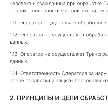
человека и гражданина при обработке П
м
п
неприкосновенность частной жизни, лич
а
н
1.11. Оператор осуществляет обработку
и
и
1.12. Оператор не осуществляет обрабо
«
данных.
П
р
1.13. Оператор не осуществляет Трансг
и
данных.
р
о
1.14. Ответственность Оператора за на
д
н
сфере обработки и защиты персональных
ы
й
К
2. ПРИНЦИПЫ И ЦЕЛИ ОБРАБ
о