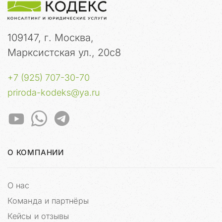
г
а
е
т
109147, г. Москва,
с
Марксистская ул., 20с8
я
р
+7 (925) 707-30-70
е
г
priroda-kodeks@ya.ru
у
л
я
р
н
О КОМПАНИИ
ы
м
и
О нас
п
л
Команда и партнёры
а
Кейсы и отзывы
н