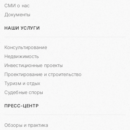
о
СМИ о нас
м
Документы
Б
е
о
р
л
НАШИ УСЛУГИ
ь
н
ш
ы
е
м
н
Консультирование
е
к
п
и
Недвижимость
о
к
б
Инвестиционные проекты
а
е
з
Проектирование и строительство
р
ы
в
а
Туризм и отдых
а
т
т
Судебные споры
а
ь
к
ПРЕСС-ЦЕНТР
а
м
.
Обзоры и практика
М