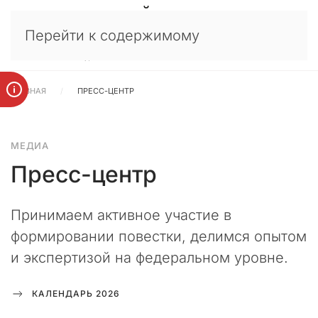
У
×
Перейти к содержимому
в
а
ж
а
ГЛАВНАЯ
ПРЕСС-ЦЕНТР
е
м
ы
МЕДИА
е
к
Пресс-центр
л
и
е
Принимаем активное участие в
н
формировании повестки, делимся опытом
т
и экспертизой на федеральном уровне.
ы
,
п
КАЛЕНДАРЬ 2026
а