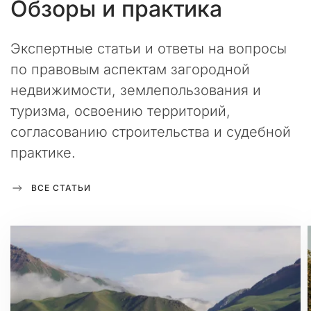
Обзоры
и практика
е
д
н
Экспертные статьи и ответы на вопросы
и
по правовым аспектам загородной
е
н
недвижимости, землепользования и
е
туризма, освоению территорий,
с
согласованию строительства и судебной
к
о
практике.
л
ь
ВСЕ СТАТЬИ
к
о
м
е
с
я
ц
е