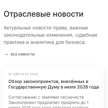
л
т
Отраслевые
новости
и
н
г
Актуальные новости права, важные
о
законодательные изменения, судебная
в
практика и аналитика для бизнеса.
о
й
к
ВСЕ НОВОСТИ
о
м
п
а
24 ИЮЛЯ 2026
н
РИАМА презентует новую программу
и
образовательного проекта «Туризм в
и
Агро»
«
П
Госдумой России принят закон об
р
упрощенном порядке перевода