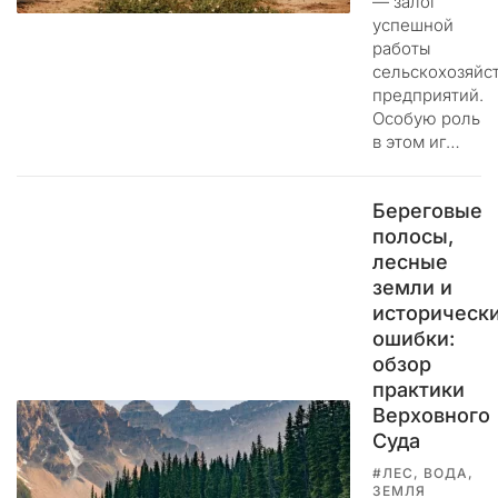
ю
— залог
щ
успешной
работы
и
сельскохозяйс
е
предприятий.
с
Особую роль
я
в этом иг…
п
о
п
Береговые
ы
полосы,
т
лесные
к
земли и
и
историческ
п
ошибки:
е
обзор
р
практики
е
Верховного
х
Суда
в
а
#ЛЕС, ВОДА,
т
ЗЕМЛЯ