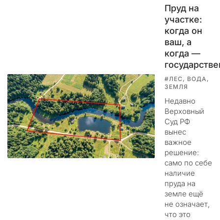
Пруд на
м
участке:
.
когда он
Ц
ваш, а
е
когда —
л
государств
ь
#ЛЕС, ВОДА,
э
ЗЕМЛЯ
т
Недавно
и
Верховный
х
Суд РФ
д
вынес
е
важное
й
решение:
с
само по себе
т
наличие
в
пруда на
и
земле ещё
й
не означает,
н
что это