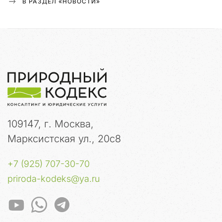
В РАЗДЕЛ «НОВОСТИ»
и
м
е
н
и
.
Э
т
о
п
р
109147, г. Москва,
и
Марксистская ул., 20с8
м
и
т
+7 (925) 707-30-70
и
priroda-kodeks@ya.ru
в
н
а
я