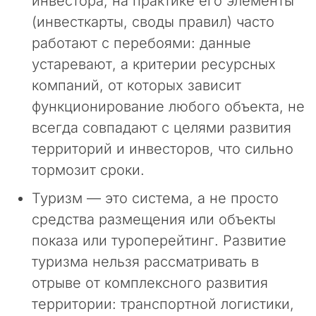
инвестора, на практике его элементы
в
о
(инвесткарты, своды правил) часто
ф
работают с перебоями: данные
и
устаревают, а критерии ресурсных
ц
и
компаний, от которых зависит
а
функционирование любого объекта, не
л
всегда совпадают с целями развития
ь
н
территорий и инвесторов, что сильно
ы
тормозит сроки.
й
с
Туризм — это система, а не просто
а
средства размещения или объекты
й
т
показа или туроперейтинг. Развитие
к
туризма нельзя рассматривать в
о
отрыве от комплексного развития
н
с
территории: транспортной логистики,
а