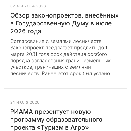
л
07 АВГУСТА 2026
о
Обзор законопроектов, внесённых
щ
в Государственную Думу в июле
а
2026 года
д
к
Согласование с землями лесничеств
у
Законопроект предлагает продлить до 1
д
марта 2031 года срок действия особого
л
порядка согласования границ земельных
я
участков, граничащих с землями
п
лесничеств. Ранее этот срок был устано…
у
б
л
и
к
24 ИЮЛЯ 2026
а
РИАМА презентует новую
ц
программу образовательного
и
проекта «Туризм в Агро»
и