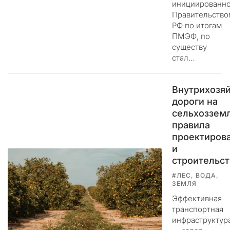
инициированно
ы
Правительство
ф
РФ по итогам
и
ПМЭФ, по
к
существу
с
стал…
и
р
у
Внутрихозя
е
дороги на
м
сельхозземл
н
правила
е
проектиров
п
и
р
строительст
е
к
#ЛЕС, ВОДА,
ЗЕМЛЯ
р
а
Эффективная
щ
транспортная
а
инфраструктур