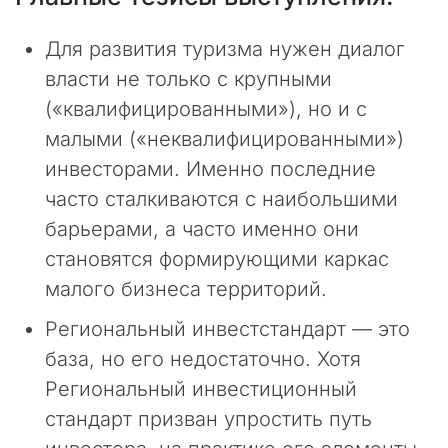
е
д
Для развития туризма нужен диалог
н
власти не только с крупными
и
е
(«квалифицированными»), но и с
н
малыми («неквалифицированными»)
е
инвесторами. Именно последние
с
к
часто сталкиваются с наибольшими
о
барьерами, а часто именно они
л
ь
становятся формирующими каркас
к
малого бизнеса территорий.
о
м
Региональный инвестстандарт — это
е
база, но его недостаточно. Хотя
с
Региональный инвестиционный
я
ц
стандарт призван упростить путь
е