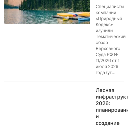
и
Специалисты
т
компании
ь
«Природный
а
Кодекс»
д
изучили
м
Тематический
и
обзор
н
Верховного
и
Суда РФ №
11/2026 от 1
с
июля 2026
т
года (ут…
р
а
т
Лесная
и
инфраструк
в
2026:
н
планирован
о
и
е
создание
у