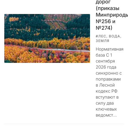
дорог
п
(приказы
р
а
Минприрод
в
№256 и
л
№274)
е
#ЛЕС, ВОДА,
н
ЗЕМЛЯ
и
Нормативная
е
база С 1
н
сентября
а
2026 года
ш
синхронно с
и
поправками
м
в Лесной
р
кодекс РФ
е
вступают в
с
силу два
у
ключевых
р
ведомст…
с
о