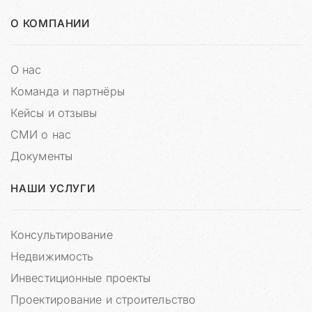
п
о
О КОМПАНИИ
п
ы
т
О нас
к
Команда и партнёры
а
н
Кейсы и отзывы
а
СМИ о нас
н
Документы
е
с
т
НАШИ УСЛУГИ
и
р
е
Консультирование
п
Недвижимость
у
Инвестиционные проекты
т
а
Проектирование и строительство
ц