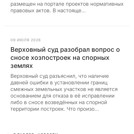
о
размещен на портале проектов нормативных
Б
в
о
правовых актов. В настояще…
ы
л
ь
х
ш
м
е
н
а
е
т
09 ИЮЛЯ 2026
п
е
о
Верховный суд разобрал вопрос о
к
р
а
сносе хозпостроек на спорных
и
з
землях
а
ы
в
л
а
Верховный суд разъяснил, что наличие
о
т
давней ошибки в установлении границ
ь
в
смежных земельных участков не является
о
основанием для отказа в её исправлении
т
либо в сносе возведённых на спорной
м
территории построек. Что произо…
о
е
г
о