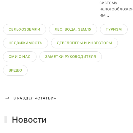
л
систему
о
налогообложе
у
им…
м
ы
СЕЛЬХОЗЗЕМЛИ
ЛЕС, ВОДА, ЗЕМЛЯ
ТУРИЗМ
ш
л
НЕДВИЖИМОСТЬ
ДЕВЕЛОПЕРЫ И ИНВЕСТОРЫ
е
н
СМИ О НАС
ЗАМЕТКИ РУКОВОДИТЕЛЯ
н
и
ВИДЕО
к
и
г
о
т
В РАЗДЕЛ «СТАТЬИ»
о
в
Новости
я
т
п