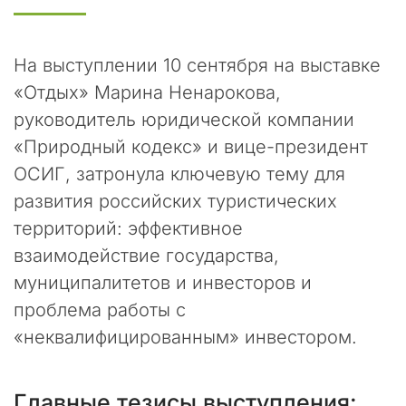
р
т
н
е
На выступлении 10 сентября на выставке
р
«Отдых» Марина Ненарокова,
ы
руководитель юридической компании
и
к
«Природный кодекс» и вице-президент
о
ОСИГ, затронула ключевую тему для
л
развития российских туристических
л
е
территорий: эффективное
г
взаимодействие государства,
и
!
муниципалитетов и инвесторов и
проблема работы с
В
«неквалифицированным» инвестором.
п
о
с
Главные тезисы выступления:
л