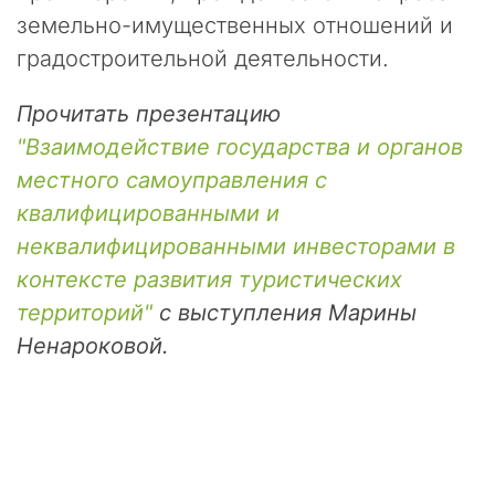
г
земельно-имущественных отношений и
а
е
градостроительной деятельности.
т
с
Прочитать презентацию
я
"Взаимодействие государства и органов
р
е
местного самоуправления с
г
квалифицированными и
у
неквалифицированными инвесторами в
л
я
контексте развития туристических
р
территорий"
с выступления Марины
н
Ненароковой.
ы
м
и
п
л
а
н