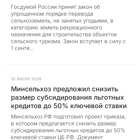
д
Госдумой России принят закон об
и
упрощенном порядке перевода
с
сельхозземель, не занятых угодьями, в
к
категорию земель рекреационного
р
назначения для строительства объектов
е
сельского туризма. Закон вступает в силу с
д
1 сентя…
и
т
и
р
у
16 ИЮЛЯ 2026
ю
Минсельхоз предложил снизить
щ
размер субсидирования льготных
и
кредитов до 50% ключевой ставки
х
ф
Минсельхоз РФ подготовил проект приказа,
е
в котором предлагается снизить размер
й
субсидирования льготных кредитов до 50%
к
ключевой ставки ЦБ РФ. Документ