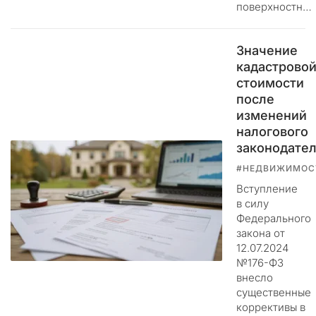
поверхностн…
а
м
а
Значение
б
кадастрово
с
стоимости
о
после
л
изменений
ю
налогового
т
н
законодател
о
#НЕДВИЖИМОС
п
Вступление
о
в силу
н
Федерального
я
закона от
т
12.07.2024
н
№176-ФЗ
а
внесло
:
существенные
з
коррективы в