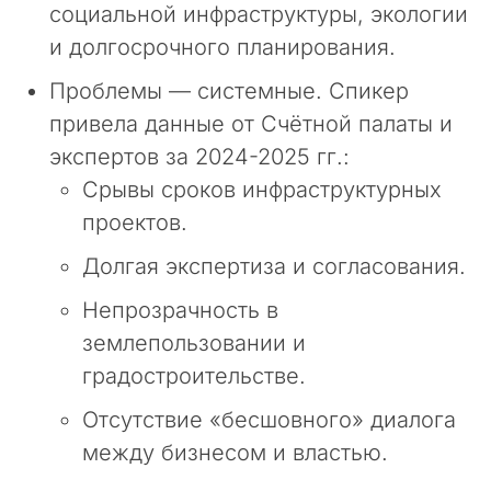
социальной инфраструктуры, экологии
л
и долгосрочного планирования.
т
и
Проблемы — системные. Спикер
н
г
привела данные от Счётной палаты и
о
экспертов за 2024-2025 гг.:
в
Срывы сроков инфраструктурных
о
й
проектов.
к
о
Долгая экспертиза и согласования.
м
Непрозрачность в
п
а
землепользовании и
н
градостроительстве.
и
и
Отсутствие «бесшовного» диалога
«
между бизнесом и властью.
П
р