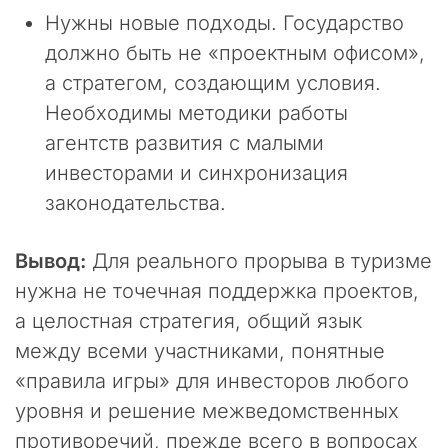
и
Нужны новые подходы. Государство
р
должно быть не «проектным офисом»,
о
д
а стратегом, создающим условия.
н
Необходимы методики работы
ы
агентств развития с малыми
й
К
инвесторами и синхронизация
о
законодательства.
д
е
к
Вывод:
Для реального прорыва в туризме
с
нужна не точечная поддержка проектов,
»
а целостная стратегия, общий язык
п
о
между всеми участниками, понятные
д
«правила игры» для инвесторов любого
в
е
уровня и решение межведомственных
р
противоречий, прежде всего в вопросах