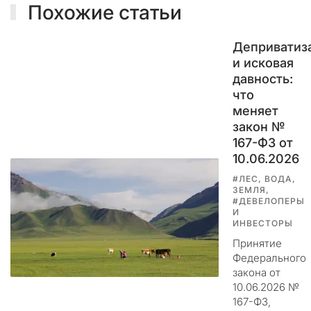
Похожие статьи
о
м
е
Деприватиз
р
и исковая
н
давность:
ы
что
м
меняет
к
закон №
и
167-ФЗ от
б
10.06.2026
е
р
#ЛЕС, ВОДА,
ЗЕМЛЯ,
а
#ДЕВЕЛОПЕРЫ
т
И
ИНВЕСТОРЫ
а
к
Принятие
а
Федерального
м
закона от
.
10.06.2026 №
М
167-ФЗ,