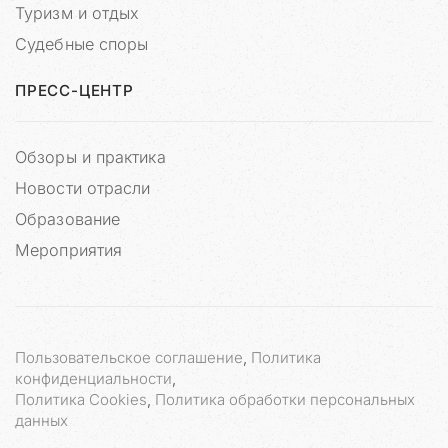
Туризм и отдых
и
о
Судебные споры
н
н
ПРЕСС-ЦЕНТР
ы
й
у
Обзоры и практика
р
Новости отрасли
о
н
Образование
.
Мероприятия
С
р
а
з
Пользовательское соглашение
,
Политика
у
конфиденциальности
,
х
Политика Cookies
,
Политика обработки персональных
о
данных
ч