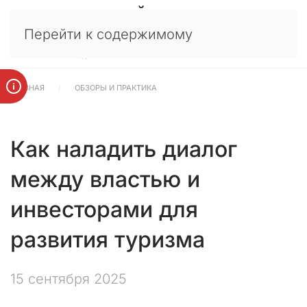
У
×
Перейти к содержимому
в
а
ж
а
ГЛАВНАЯ
ОБЗОРЫ И ПРАКТИКА
е
м
ы
е
Как наладить диалог
к
л
между властью и
и
е
инвесторами для
н
т
развития туризма
ы
,
15 сентября 2025
п
а