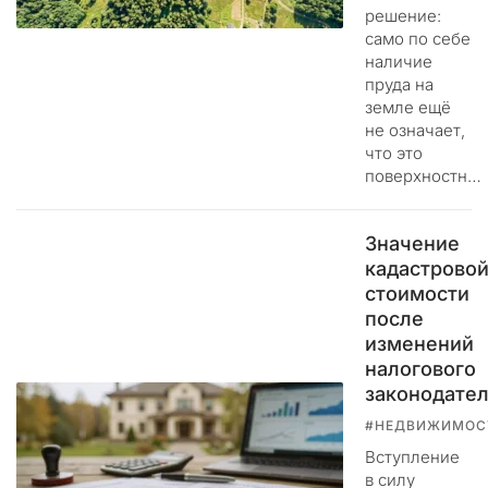
д
решение:
и
само по себе
с
наличие
к
пруда на
р
земле ещё
е
не означает,
д
что это
поверхностн…
и
т
и
Значение
р
кадастрово
у
стоимости
ю
после
щ
изменений
и
налогового
х
ф
законодател
е
#НЕДВИЖИМОС
й
Вступление
к
в силу