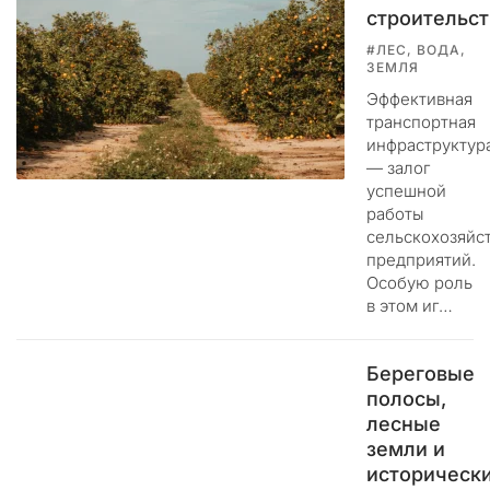
строительст
м
.
#ЛЕС, ВОДА,
ЗЕМЛЯ
Ц
Эффективная
е
транспортная
л
инфраструктур
ь
— залог
э
успешной
т
работы
и
сельскохозяйс
предприятий.
х
Особую роль
д
в этом иг…
е
й
с
Береговые
т
полосы,
в
лесные
и
земли и
й
историческ
н