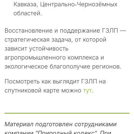
ю
Кавказа, Центрально‑Чернозёмных
щ
областей.
и
е
с
Восстановление и поддержание ГЗЛП —
я
стратегическая задача, от которой
п
о
зависит устойчивость
п
агропромышленного комплекса и
ы
экологическое благополучие регионов.
т
к
и
Посмотреть как выглядит ГЗЛП на
п
спутниковой карте можно
тут
.
е
р
е
х
в
Материал подготовлен сотрудниками
а
т
компании "Природный кодекс". При