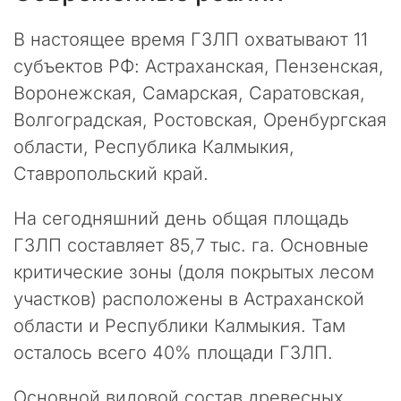
г
а
В настоящее время ГЗЛП охватывают 11
е
т
субъектов РФ: Астраханская, Пензенская,
с
Воронежская, Самарская, Саратовская,
я
Волгоградская, Ростовская, Оренбургская
р
е
области, Республика Калмыкия,
г
Ставропольский край.
у
л
На сегодняшний день общая площадь
я
р
ГЗЛП составляет 85,7 тыс. га. Основные
н
критические зоны (доля покрытых лесом
ы
участков) расположены в Астраханской
м
и
области и Республики Калмыкия. Там
п
осталось всего 40% площади ГЗЛП.
л
а
Основной видовой состав древесных
н