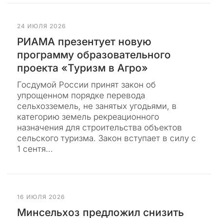
п
о
п
24 ИЮЛЯ 2026
ы
РИАМА презентует новую
т
программу образовательного
к
проекта «Туризм в Агро»
а
н
Госдумой России принят закон об
а
упрощенном порядке перевода
н
сельхозземель, не занятых угодьями, в
е
категорию земель рекреационного
с
назначения для строительства объектов
т
сельского туризма. Закон вступает в силу с
и
1 сентя…
Б
р
о
е
л
п
ь
ш
у
е
т
16 ИЮЛЯ 2026
н
а
е
Минсельхоз предложил снизить
п
ц