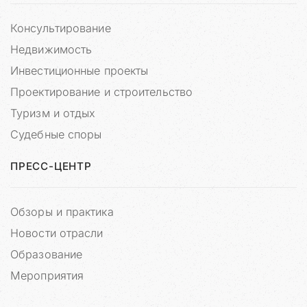
о
в
Консультирование
.
Недвижимость
С
Инвестиционные проекты
а
й
Проектирование и строительство
т
Туризм и отдых
«
П
Судебные споры
р
и
ПРЕСС-ЦЕНТР
р
о
д
Обзоры и практика
н
Новости отрасли
о
г
Образование
о
Мероприятия
К
о