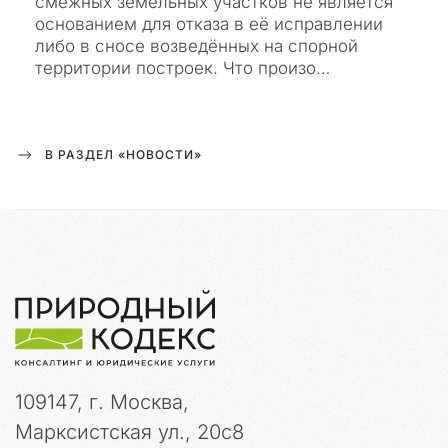
смежных земельных участков не является
у
основанием для отказа в её исправлении
с
либо в сносе возведённых на спорной
н
территории построек. Что произо…
я
т
ь
л
В РАЗДЕЛ «НОВОСТИ»
ю
б
ы
е
в
о
з
м
о
ж
н
109147, г. Москва,
ы
е
Марксистская ул., 20с8