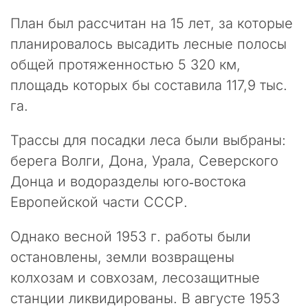
л
План был рассчитан на 15 лет, за которые
т
планировалось высадить лесные полосы
и
н
общей протяженностью 5 320 км,
г
площадь которых бы составила 117,9 тыс.
о
в
га.
о
й
Трассы для посадки леса были выбраны:
к
берега Волги, Дона, Урала, Северского
о
м
Донца и водоразделы юго‑востока
п
Европейской части СССР.
а
н
Однако весной 1953 г. работы были
и
и
остановлены, земли возвращены
«
колхозам и совхозам, лесозащитные
П
станции ликвидированы. В августе 1953
р