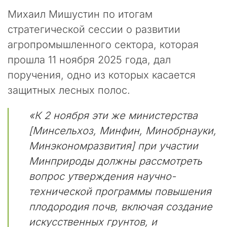
р
т
Михаил Мишустин по итогам
н
стратегической сессии о развитии
е
агропромышленного сектора, которая
р
ы
прошла 11 ноября 2025 года, дал
и
поручения, одно из которых касается
к
защитных лесных полос.
о
л
л
«К 2 ноября эти же министерства
е
[Минсельхоз, Минфин, Минобрнауки,
г
Минэкономразвития] при участии
и
!
Минприроды должны рассмотреть
вопрос утверждения научно-
В
п
технической программы повышения
о
плодородия почв, включая создание
с
искусственных грунтов, и
л