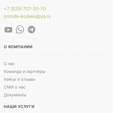
о
п
+7 (925) 707-30-70
а
priroda-kodeks@ya.ru
с
е
н
и
я
н
О КОМПАНИИ
а
ш
и
О нас
х
Команда и партнёры
з
а
Кейсы и отзывы
к
СМИ о нас
а
Документы
з
ч
и
НАШИ УСЛУГИ
к