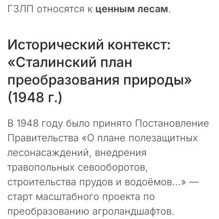
в
ГЗЛП относятся к
ценным лесам
.
о
ф
и
Исторический контекст:
ц
и
«Сталинский план
а
преобразования природы»
л
ь
(1948 г.)
н
ы
й
В 1948 году было принято Постановление
с
Правительства «О плане полезащитных
а
лесонасаждений, внедрения
й
т
травопольных севооборотов,
к
строительства прудов и водоёмов...» —
о
старт масштабного проекта по
н
с
преобразованию агроландшафтов.
а