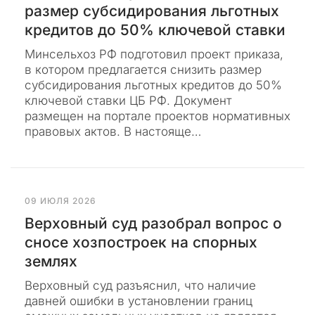
о
размер субсидирования льготных
и
к
кредитов до 50% ключевой ставки
а
о
з
н
ы
Минсельхоз РФ подготовил проект приказа,
н
в
в котором предлагается снизить размер
а
ы
субсидирования льготных кредитов до 50%
т
й
ь
ключевой ставки ЦБ РФ. Документ
у
размещен на портале проектов нормативных
р
правовых актов. В настояще…
о
н
.
С
09 ИЮЛЯ 2026
р
Верховный суд разобрал вопрос о
а
сносе хозпостроек на спорных
з
землях
у
х
Верховный суд разъяснил, что наличие
о
давней ошибки в установлении границ
ч