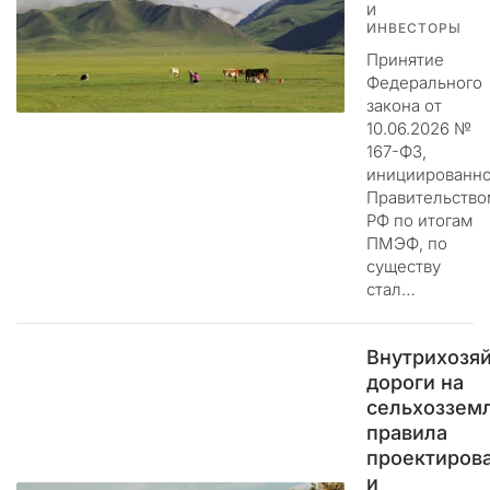
п
И
ИНВЕСТОРЫ
р
а
Принятие
в
Федерального
л
закона от
е
10.06.2026 №
н
167-ФЗ,
инициированно
и
Правительство
е
РФ по итогам
н
ПМЭФ, по
а
существу
ш
стал…
и
м
р
Внутрихозя
е
дороги на
с
сельхозземл
у
правила
р
проектиров
с
и
о