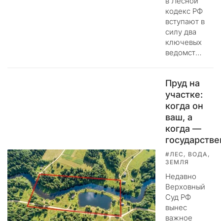
в Лесной
л
кодекс РФ
о
вступают в
щ
силу два
а
ключевых
д
ведомст…
к
у
Пруд на
д
участке:
л
когда он
я
п
ваш, а
у
когда —
б
государств
л
#ЛЕС, ВОДА,
и
ЗЕМЛЯ
к
Недавно
а
Верховный
ц
Суд РФ
и
вынес
и
важное