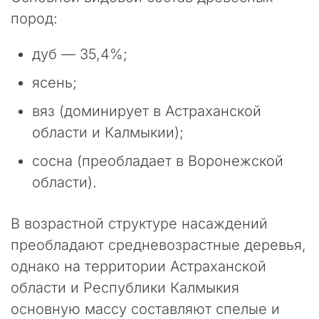
о
пород:
м
е
дуб — 35,4%;
р
н
ясень;
ы
м
вяз (доминирует в Астраханской
к
области и Калмыкии);
и
б
сосна (преобладает в Воронежской
е
области).
р
а
т
В возрастной структуре насаждений
а
преобладают средневозрастные деревья,
к
а
однако на территории Астраханской
м
области и Республики Калмыкия
.
основную массу составляют спелые и
М