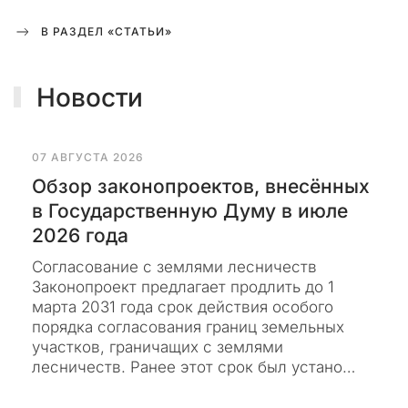
и
м
В РАЗДЕЛ «СТАТЬИ»
е
н
Новости
и
.
Э
т
07 АВГУСТА 2026
о
Обзор законопроектов, внесённых
п
в Государственную Думу в июле
р
2026 года
и
м
Согласование с землями лесничеств
и
Законопроект предлагает продлить до 1
т
марта 2031 года срок действия особого
и
порядка согласования границ земельных
в
участков, граничащих с землями
н
лесничеств. Ранее этот срок был устано…
а
я