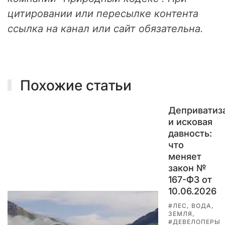
и
цитировании или пересылке контента
т
ссылка на канал или сайт обязательна.
ь
а
д
м
и
Похожие статьи
н
и
с
Деприватиз
т
и исковая
р
давность:
а
что
т
меняет
и
закон №
в
167-ФЗ от
н
10.06.2026
о
е
#ЛЕС, ВОДА,
ЗЕМЛЯ,
у
#ДЕВЕЛОПЕРЫ