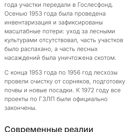
и
года участки передали в Гослесфонд.
р
Осенью 1953 года была проведена
о
инвентаризация и зафиксированы
д
н
масштабные потери: уход за лесными
ы
культурами отсутствовал, часть участков
й
было распахано, а часть лесных
К
о
насаждений была уничтожена скотом.
д
е
С конца 1953 года по 1956 год лесхозы
к
провели очистку от сорняков, подготовку
с
»
почвы и новые посадки. К 1972 году все
п
проекты по ГЗЛП были официально
о
д
закончены.
в
е
р
Современные реалии