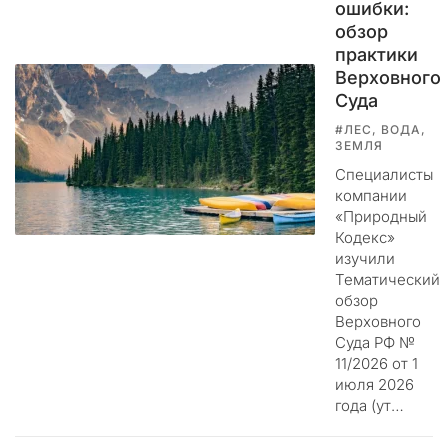
ошибки:
а
обзор
м
практики
а
б
Верховного
с
Суда
о
#ЛЕС, ВОДА,
л
ЗЕМЛЯ
ю
Специалисты
т
компании
н
«Природный
о
Кодекс»
п
изучили
о
Тематический
н
обзор
я
Верховного
т
Суда РФ №
н
11/2026 от 1
а
июля 2026
года (ут…
:
з