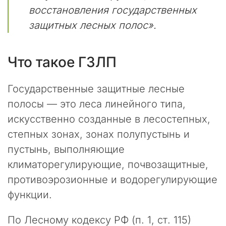
е
восстановления государственных
д
защитных лесных полос».
н
и
е
Что такое ГЗЛП
н
е
с
Государственные защитные лесные
к
полосы — это леса линейного типа,
о
л
искусственно созданные в лесостепных,
ь
степных зонах, зонах полупустынь и
к
пустынь, выполняющие
о
м
климаторегулирующие, почвозащитные,
е
противоэрозионные и водорегулирующие
с
функции.
я
ц
е
По Лесному кодексу РФ (п. 1, ст. 115)