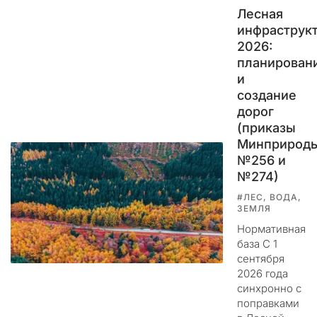
л
Лесная
о
инфраструк
у
2026:
м
планирован
ы
и
ш
создание
л
е
дорог
н
(приказы
н
Минприрод
и
№256 и
к
№274)
и
#ЛЕС, ВОДА,
г
ЗЕМЛЯ
о
Нормативная
т
база С 1
о
сентября
в
2026 года
я
синхронно с
т
поправками
п