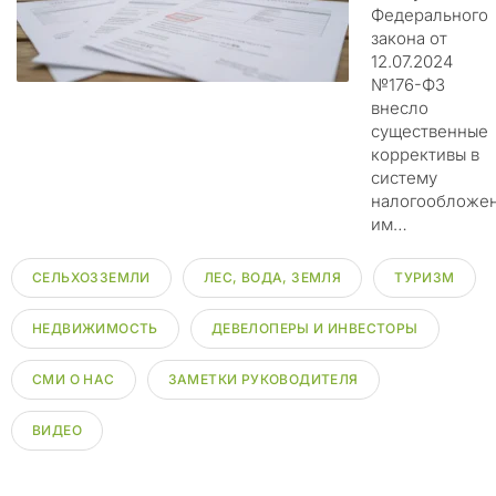
о
Федерального
в
закона от
ы
12.07.2024
х
№176-ФЗ
м
внесло
а
существенные
т
коррективы в
е
систему
р
налогообложе
и
им…
а
л
СЕЛЬХОЗЗЕМЛИ
ЛЕС, ВОДА, ЗЕМЛЯ
ТУРИЗМ
о
в
НЕДВИЖИМОСТЬ
ДЕВЕЛОПЕРЫ И ИНВЕСТОРЫ
о
т
СМИ О НАС
ЗАМЕТКИ РУКОВОДИТЕЛЯ
м
о
ВИДЕО
е
г
о