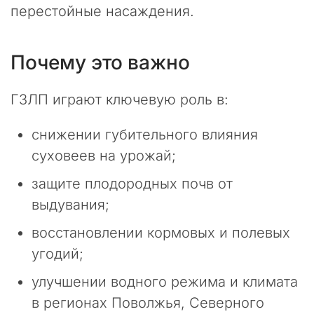
ы
перестойные насаждения.
ф
и
к
Почему это важно
с
и
ГЗЛП играют ключевую роль в:
р
у
е
снижении губительного влияния
м
суховеев на урожай;
н
е
защите плодородных почв от
п
выдувания;
р
е
восстановлении кормовых и полевых
к
угодий;
р
а
улучшении водного режима и климата
щ
а
в регионах Поволжья, Северного