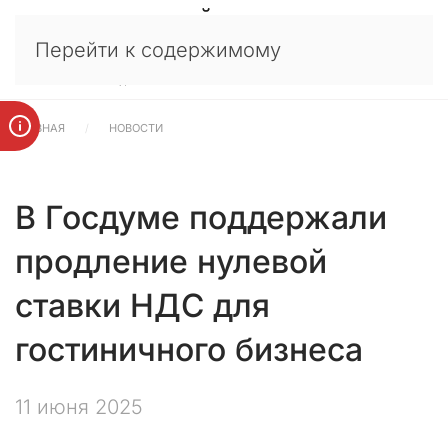
У
×
Перейти к содержимому
в
а
ж
а
ГЛАВНАЯ
НОВОСТИ
е
м
ы
е
В Госдуме поддержали
к
л
продление нулевой
и
е
ставки НДС для
н
т
гостиничного бизнеса
ы
,
11 июня 2025
п
а