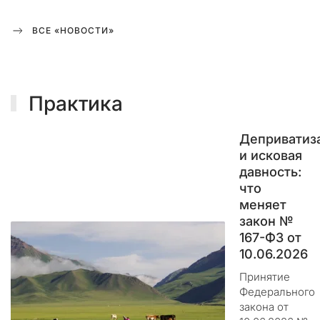
г
а
ВСЕ «НОВОСТИ»
е
т
с
я
р
Практика
е
г
Деприватиз
у
и исковая
л
давность:
я
что
р
меняет
н
закон №
ы
167-ФЗ от
м
и
10.06.2026
п
Принятие
л
Федерального
а
закона от
н