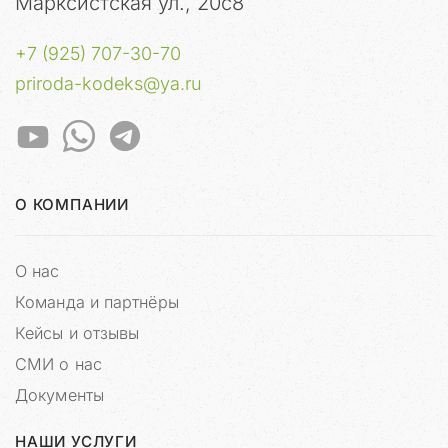
Марксистская ул., 20с8
л
о
у
+7 (925) 707-30-70
м
priroda-kodeks@ya.ru
ы
ш
л
е
н
н
О КОМПАНИИ
и
к
и
О нас
г
Команда и партнёры
о
т
Кейсы и отзывы
о
СМИ о нас
в
Документы
я
т
НАШИ УСЛУГИ
п