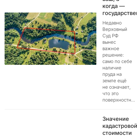
п
когда —
р
государств
а
в
Недавно
л
Верховный
е
Суд РФ
вынес
н
важное
и
решение:
е
само по себе
н
наличие
а
пруда на
ш
земле ещё
и
не означает,
м
что это
р
поверхностн…
е
с
у
Значение
р
кадастрово
с
стоимости
о