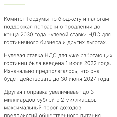
р
т
н
е
Комитет Госдумы по бюджету и налогам
р
поддержал поправки о продлении до
ы
конца 2030 года нулевой ставки НДС для
и
к
гостиничного бизнеса и других льготах.
о
л
Нулевая ставка НДС для уже работающих
л
гостиниц была введена 1 июля 2022 года.
е
г
Изначально предполагалось, что она
и
будет действовать до 30 июня 2027 года.
!
Другая поправка увеличивает до 3
В
п
миллиардов рублей с 2 миллиардов
о
максимальный порог доходов
с
л
предприятий общественного питания,