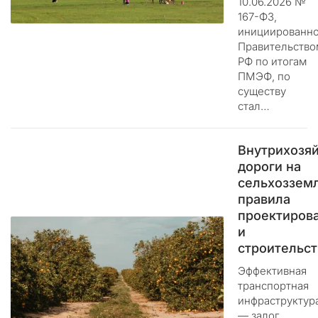
10.06.2026 №
о
167-ФЗ,
м
инициированно
е
Правительство
р
РФ по итогам
н
ПМЭФ, по
ы
существу
м
стал…
к
и
Внутрихозя
б
дороги на
е
сельхозземл
р
правила
а
т
проектиров
а
и
к
строительст
а
Эффективная
м
транспортная
.
инфраструктур
М
— залог