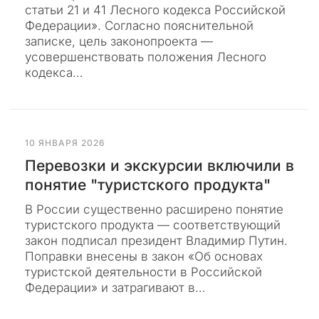
и
статьи 21 и 41 Лесного кодекса Российской
р
Федерации». Согласно пояснительной
о
записке, цель законопроекта —
д
усовершенствовать положения Лесного
н
кодекса…
ы
й
К
о
10 ЯНВАРЯ 2026
д
Перевозки и экскурсии включили в
е
к
понятие "туристского продукта"
с
В России существенно расширено понятие
»
туристского продукта — соответствующий
п
закон подписал президент Владимир Путин.
о
Поправки внесены в закон «Об основах
д
туристской деятельности в Российской
в
Федерации» и затрагивают в…
е
р