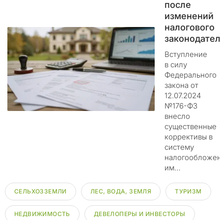
после
м
изменений
.
налогового
законодател
Ц
е
Вступление
л
в силу
ь
Федерального
э
закона от
т
12.07.2024
№176-ФЗ
и
внесло
х
существенные
д
коррективы в
е
систему
й
налогообложе
с
им…
т
в
СЕЛЬХОЗЗЕМЛИ
ЛЕС, ВОДА, ЗЕМЛЯ
ТУРИЗМ
и
й
н
НЕДВИЖИМОСТЬ
ДЕВЕЛОПЕРЫ И ИНВЕСТОРЫ