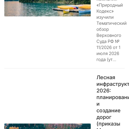
ю
«Природный
щ
Кодекс»
и
изучили
е
Тематический
с
обзор
я
Верховного
п
Суда РФ №
о
11/2026 от 1
п
июля 2026
ы
года (ут…
т
к
и
Лесная
п
инфраструк
е
2026:
р
планирован
е
и
х
создание
в
дорог
а
(приказы
т