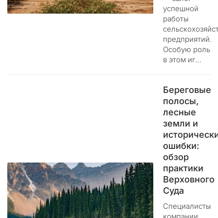
ы
успешной
ф
работы
и
сельскохозяйс
к
предприятий.
с
Особую роль
и
в этом иг…
р
у
Береговые
е
м
полосы,
н
лесные
е
земли и
п
историческ
р
ошибки:
е
обзор
к
практики
р
Верховного
а
Суда
щ
Специалисты
а
компании