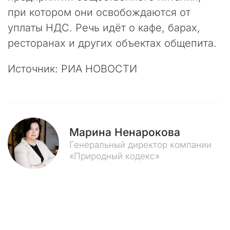
е
при котором они освобождаются от
д
уплаты НДС. Речь идёт о кафе, барах,
н
и
ресторанах и других объектах общепита.
е
н
Источник: РИА НОВОСТИ
е
с
к
о
л
Марина Ненарокова
ь
к
Генеральный директор компании
о
«Природный кодекс»
м
е
с
я
ц
е