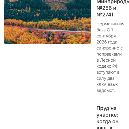
Минприрод
и
№256 и
т
№274)
ь
а
Нормативная
д
база С 1
м
сентября
2026 года
и
синхронно с
н
поправками
и
в Лесной
с
кодекс РФ
т
вступают в
р
силу два
а
ключевых
т
ведомст…
и
в
н
Пруд на
о
участке:
е
когда он
у
ваш, а