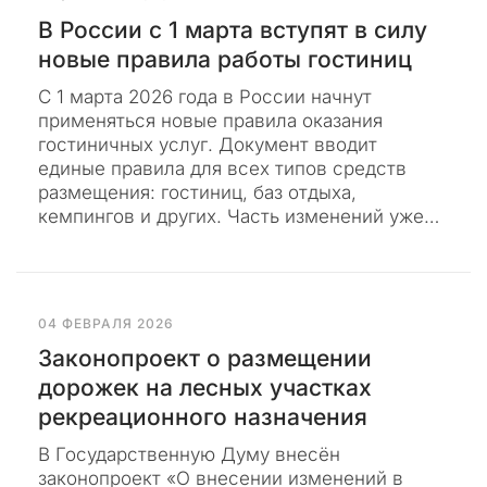
л
В России с 1 марта вступят в силу
т
новые правила работы гостиниц
и
н
С 1 марта 2026 года в России начнут
г
применяться новые правила оказания
о
гостиничных услуг. Документ вводит
в
единые правила для всех типов средств
о
размещения: гостиниц, баз отдыха,
й
кемпингов и других. Часть изменений уже…
к
о
м
п
04 ФЕВРАЛЯ 2026
а
Законопроект о размещении
н
и
дорожек на лесных участках
и
рекреационного назначения
«
П
В Государственную Думу внесён
р
законопроект «О внесении изменений в