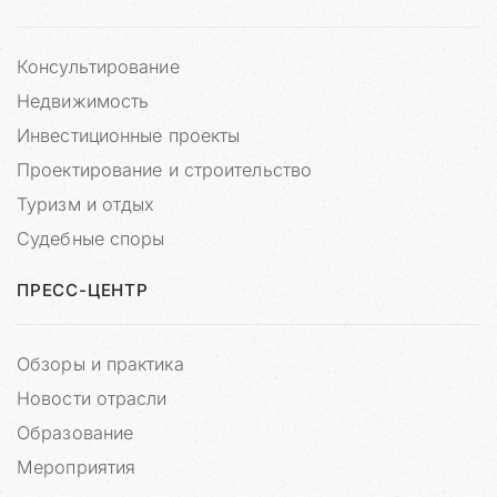
л
о
Консультирование
щ
а
Недвижимость
д
Инвестиционные проекты
к
у
Проектирование и строительство
д
Туризм и отдых
л
я
Судебные споры
п
у
ПРЕСС-ЦЕНТР
б
л
и
Обзоры и практика
к
Новости отрасли
а
Образование
ц
и
Мероприятия
и