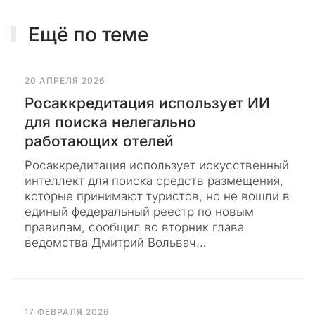
в
о
Ещё по теме
ф
и
ц
и
20 АПРЕЛЯ 2026
а
Росаккредитация использует ИИ
л
для поиска нелегально
ь
работающих отелей
н
ы
Росаккредитация использует искусственный
й
интеллект для поиска средств размещения,
с
которые принимают туристов, но не вошли в
а
единый федеральный реестр по новым
й
правилам, сообщил во вторник глава
т
ведомства Дмитрий Вольвач…
к
о
н
с
а
17 ФЕВРАЛЯ 2026