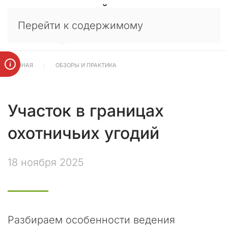
У
×
Перейти к содержимому
в
а
ж
а
ГЛАВНАЯ
ОБЗОРЫ И ПРАКТИКА
е
м
ы
е
Участок в границах
к
л
охотничьих угодий
и
е
18 ноября 2025
н
т
ы
,
п
а
Разбираем особенности ведения