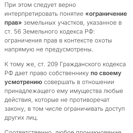
в
При этом следует верно
о
интерпретировать понятие
«ограничение
ф
и
прав»
земельных участков, указанное в
ц
ст. 56 Земельного кодекса РФ:
и
ограничения прав в контексте охоты
а
л
напрямую не предусмотрены.
ь
н
К тому же, ст. 209 Гражданского кодекса
ы
РФ дает право собственнику
по своему
й
с
усмотрению
совершать в отношении
а
принадлежащего ему имущества любые
й
действия, которые не противоречат
т
к
закону, в том числе ограничивать доступ
о
других лиц.
н
с
Соответственно, любое проникновение
а