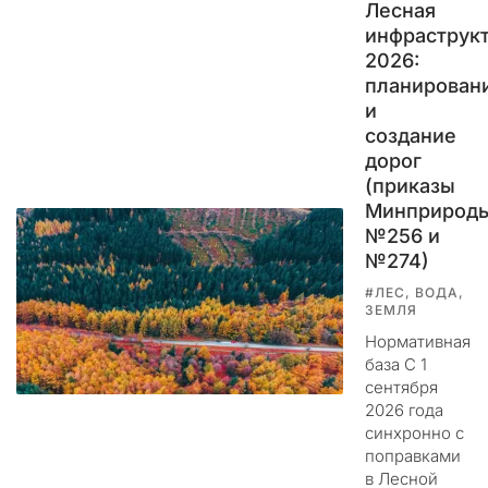
Лесная
а
инфраструк
м
а
2026:
б
планирован
с
и
о
создание
л
дорог
ю
(приказы
т
Минприрод
н
№256 и
о
№274)
п
#ЛЕС, ВОДА,
о
ЗЕМЛЯ
н
Нормативная
я
база С 1
т
сентября
н
2026 года
а
синхронно с
:
поправками
з
в Лесной