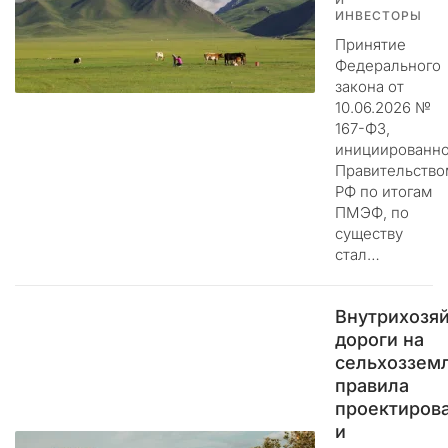
и
ИНВЕСТОРЫ
т
Принятие
ь
Федерального
а
закона от
д
10.06.2026 №
м
167-ФЗ,
и
инициированно
н
Правительство
и
РФ по итогам
с
ПМЭФ, по
существу
т
стал…
р
а
т
Внутрихозя
и
дороги на
в
сельхозземл
н
правила
о
проектиров
е
и
у