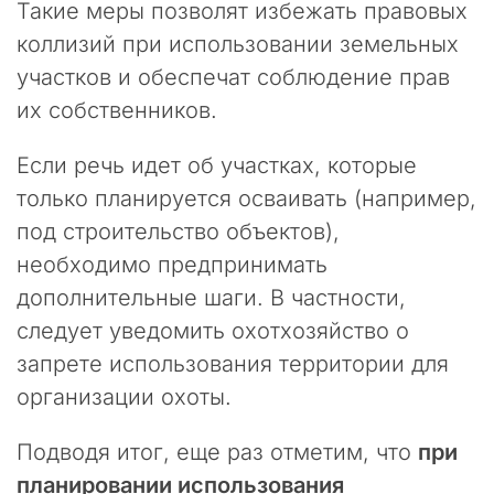
Такие меры позволят избежать правовых
о
коллизий при использовании земельных
м
е
участков и обеспечат соблюдение прав
р
их собственников.
н
ы
Если речь идет об участках, которые
м
к
только планируется осваивать (например,
и
под строительство объектов),
б
е
необходимо предпринимать
р
дополнительные шаги. В частности,
а
следует уведомить охотхозяйство о
т
а
запрете использования территории для
к
организации охоты.
а
м
Подводя итог, еще раз отметим, что
при
.
М
планировании использования