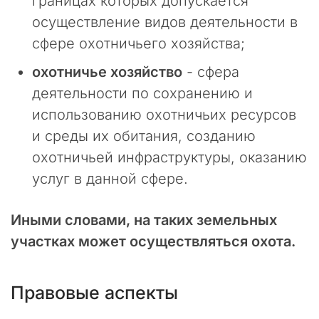
границах которых допускается
е
осуществление видов деятельности в
д
н
сфере охотничьего хозяйства;
и
охотничье хозяйство
- сфера
е
н
деятельности по сохранению и
е
использованию охотничьих ресурсов
с
и среды их обитания, созданию
к
о
охотничьей инфраструктуры, оказанию
л
услуг в данной сфере.
ь
к
о
Иными словами, на таких земельных
м
участках может осуществляться охота.
е
с
я
Правовые аспекты
ц
е