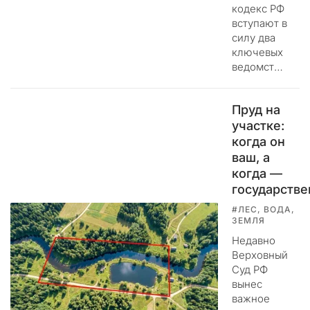
л
кодекс РФ
о
вступают в
у
силу два
м
ключевых
ы
ведомст…
ш
л
е
Пруд на
н
участке:
н
когда он
и
ваш, а
к
когда —
и
государств
г
#ЛЕС, ВОДА,
о
ЗЕМЛЯ
т
Недавно
о
Верховный
в
Суд РФ
я
вынес
т
важное
п