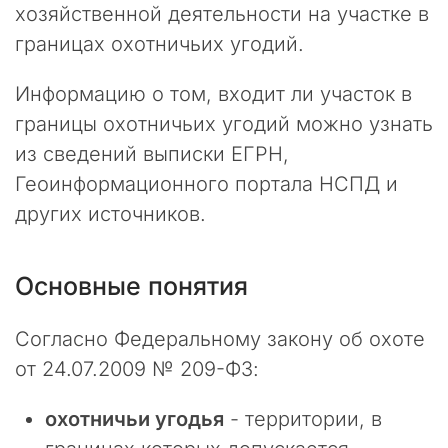
р
хозяйственной деятельности на участке в
т
границах охотничьих угодий.
н
е
р
Информацию о том, входит ли участок в
ы
границы охотничьих угодий можно узнать
и
из сведений выписки ЕГРН,
к
о
Геоинформационного портала НСПД и
л
других источников.
л
е
г
Основные понятия
и
!
Согласно Федеральному закону об охоте
В
от 24.07.2009 № 209-ФЗ:
п
о
охотничьи угодья
с
- территории, в
л