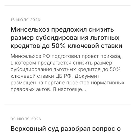
и
м
е
16 ИЮЛЯ 2026
н
Минсельхоз предложил снизить
и
размер субсидирования льготных
.
Э
кредитов до 50% ключевой ставки
т
Минсельхоз РФ подготовил проект приказа,
о
в котором предлагается снизить размер
п
субсидирования льготных кредитов до 50%
р
ключевой ставки ЦБ РФ. Документ
и
размещен на портале проектов нормативных
м
правовых актов. В настояще…
и
т
и
в
н
Б
09 ИЮЛЯ 2026
а
о
Верховный суд разобрал вопрос о
л
я
ь