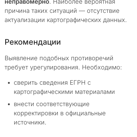
неправомерно
г
. Наиболее вероятная
а
причина таких ситуаций — отсутствие
е
актуализации картографических данных.
т
с
я
Рекомендации
р
е
г
Выявление подобных противоречий
у
требует урегулирования. Необходимо:
л
я
р
сверить сведения ЕГРН с
н
картографическими материалами
ы
м
внести соответствующие
и
корректировки в официальные
п
источники.
л
а
н