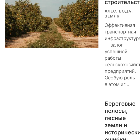
строительст
п
р
#ЛЕС, ВОДА,
а
ЗЕМЛЯ
в
Эффективная
л
транспортная
е
инфраструктур
н
— залог
и
успешной
е
работы
н
сельскохозяйс
а
предприятий.
ш
Особую роль
в этом иг…
и
м
р
Береговые
е
полосы,
с
лесные
у
земли и
р
историческ
с
ошибки:
о