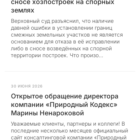
сносе хозпостроек на спорных
п
ш
е
о
землях
н
п
е
Верховный суд разъяснил, что наличие
ы
п
давней ошибки в установлении границ
о
т
к
смежных земельных участков не является
к
а
основанием для отказа в её исправлении
а
з
либо в сносе возведённых на спорной
ы
н
в
территории построек. Что произо…
а
а
т
н
ь
е
с
т
30 ИЮНЯ 2026
и
Открытое обращение директора
р
компании «Природный Кодекс»
е
Марины Ненароковой
п
у
Уважаемые клиенты, партнеры и коллеги! В
т
последние несколько месяцев официальный
а
сайт консалтинговой компании «Природный
ц