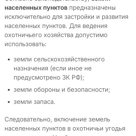
и
населенных пунктов
предназначены
р
исключительно для застройки и развития
о
д
населенных пунктов. Для ведения
н
охотничьего хозяйства допустимо
ы
использовать:
й
К
о
земли сельскохозяйственного
д
назначения (если иное не
е
предусмотрено ЗК РФ);
к
с
земли обороны и безопасности;
»
п
земли запаса.
о
д
в
Следовательно, включение земель
е
населенных пунктов в охотничьи угодья
р