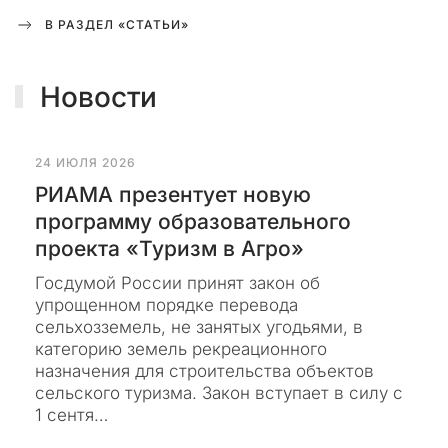
о
в
В РАЗДЕЛ «СТАТЬИ»
ы
х
м
Новости
а
т
е
24 ИЮЛЯ 2026
р
РИАМА презентует новую
и
программу образовательного
а
л
проекта «Туризм в Агро»
о
Госдумой России принят закон об
в
упрощенном порядке перевода
о
сельхозземель, не занятых угодьями, в
т
категорию земель рекреационного
м
назначения для строительства объектов
о
сельского туризма. Закон вступает в силу с
е
1 сентя…
г
о