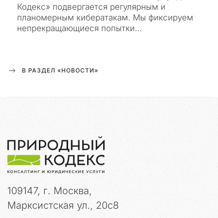
Кодекс» подвергается регулярным и
и
планомерным кибератакам. Мы фиксируем
о
непрекращающиеся попытки…
н
н
ы
й
В РАЗДЕЛ «НОВОСТИ»
у
р
о
н
.
С
р
а
з
у
109147, г. Москва,
х
о
Марксистская ул., 20с8
ч