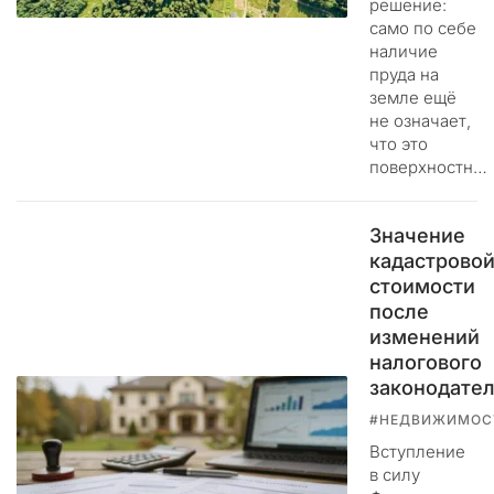
решение:
л
само по себе
о
наличие
щ
пруда на
а
земле ещё
д
не означает,
к
что это
у
поверхностн…
д
л
Значение
я
кадастрово
п
у
стоимости
б
после
л
изменений
и
налогового
к
законодател
а
#НЕДВИЖИМОС
ц
Вступление
и
в силу
и