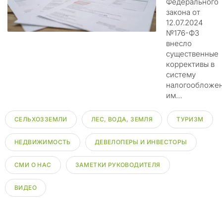
Федерального
д
закона от
и
12.07.2024
с
№176-ФЗ
к
внесло
р
существенные
е
коррективы в
д
систему
и
налогообложе
т
им…
и
р
СЕЛЬХОЗЗЕМЛИ
ЛЕС, ВОДА, ЗЕМЛЯ
ТУРИЗМ
у
ю
НЕДВИЖИМОСТЬ
ДЕВЕЛОПЕРЫ И ИНВЕСТОРЫ
щ
и
СМИ О НАС
ЗАМЕТКИ РУКОВОДИТЕЛЯ
х
ф
ВИДЕО
е
й
к