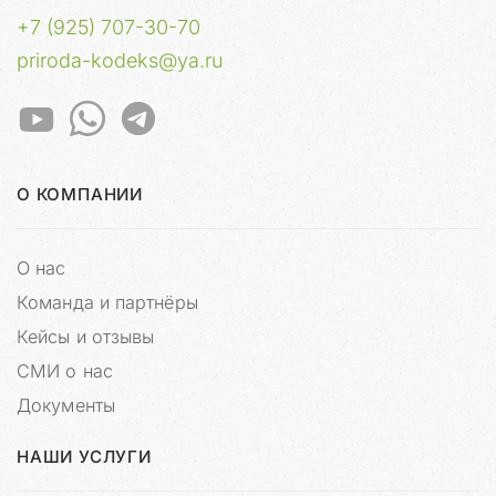
у
+7 (925) 707-30-70
с
priroda-kodeks@ya.ru
н
я
т
ь
л
ю
О КОМПАНИИ
б
ы
е
О нас
в
Команда и партнёры
о
з
Кейсы и отзывы
м
СМИ о нас
о
ж
Документы
н
ы
НАШИ УСЛУГИ
е