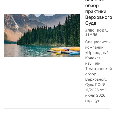
м
обзор
.
практики
Верховного
Ц
Суда
е
#ЛЕС, ВОДА,
л
ЗЕМЛЯ
ь
Специалисты
э
компании
т
«Природный
и
Кодекс»
х
изучили
д
Тематический
е
обзор
й
Верховного
с
Суда РФ №
т
11/2026 от 1
в
июля 2026
и
года (ут…
й
н