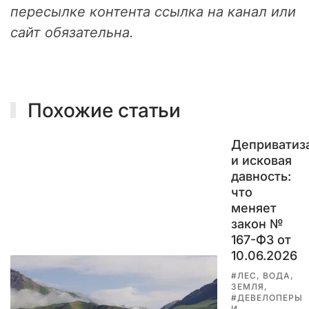
ю
пересылке контента ссылка на канал или
щ
сайт обязательна.
и
е
с
я
п
Похожие статьи
о
п
ы
Деприватиз
т
и исковая
к
давность:
и
что
п
меняет
е
закон №
р
167-ФЗ от
е
10.06.2026
х
в
#ЛЕС, ВОДА,
ЗЕМЛЯ,
а
#ДЕВЕЛОПЕРЫ
т
И