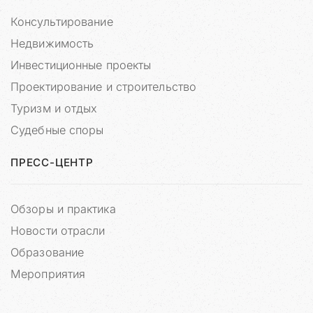
о
п
Консультирование
а
Недвижимость
с
е
Инвестиционные проекты
н
Проектирование и строительство
и
Туризм и отдых
я
н
Судебные споры
а
ш
ПРЕСС-ЦЕНТР
и
х
з
Обзоры и практика
а
Новости отрасли
к
а
Образование
з
Мероприятия
ч
и
к