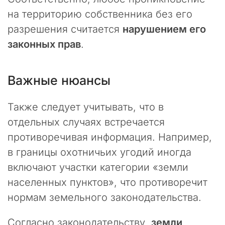
л
на территорию собственника без его
т
разрешения считается
нарушением его
и
н
законных прав
.
г
о
в
Важные нюансы
о
й
Также следует учитывать, что в
к
о
отдельных случаях встречается
м
противоречивая информация. Например,
п
в границы охотничьих угодий иногда
а
н
включают участки категории «земли
и
населенных пунктов», что противоречит
и
нормам земельного законодательства.
«
П
р
Согласно законодательству,
земли