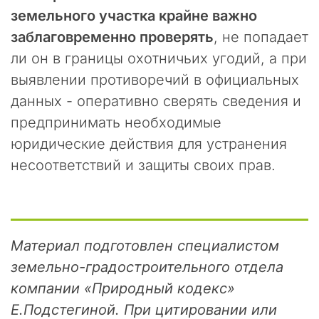
ы
земельного участка крайне важно
ф
заблаговременно проверять
, не попадает
и
к
ли он в границы охотничьих угодий, а при
с
выявлении противоречий в официальных
и
данных - оперативно сверять сведения и
р
у
предпринимать необходимые
е
юридические действия для устранения
м
н
несоответствий и защиты своих прав.
е
п
р
е
к
Материал подготовлен специалистом
р
земельно-градостроительного отдела
а
компании «Природный кодекс»
щ
а
Е.Подстегиной. При цитировании или