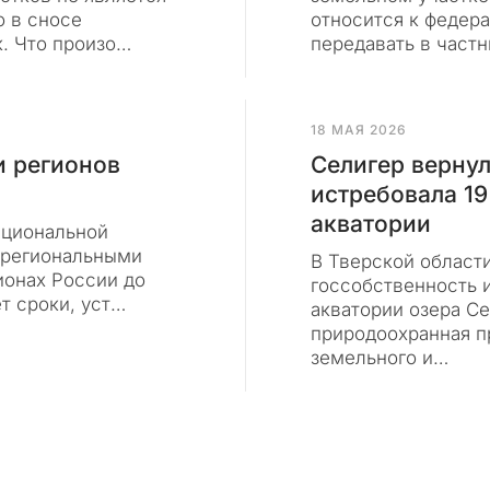
о в сносе
относится к федера
. Что произо…
передавать в част
18 МАЯ 2026
 регионов
Селигер вернул
истребовала 19
акватории
ациональной
 региональными
В Тверской област
ионах России до
госсобственность и
ет сроки, уст…
акватории озера С
природоохранная п
земельного и…