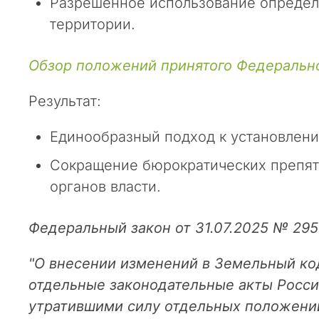
Разрешенное использование определ
п
территории.
о
с
л
Обзор положений принятого Федерально
е
д
Результат:
н
и
Единообразный подход к установлени
е
Сокращение бюрократических препятс
н
е
органов власти.
с
к
Федеральный закон от 31.07.2025 № 29
о
л
"О внесении изменений в Земельный ко
ь
отдельные законодательные акты Росси
к
о
утратившими силу отдельных положений