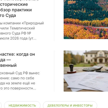
исторические
обзор практики
го Суда
ы компании «Природный
учили Тематический
овного Суда РФ №
1 июля 2026 года (ут…
частке: когда он
гда —
твенный
рховный Суд РФ вынес
ение: само по себе
уда на земле ещё не
то это поверхностн…
НЕДВИЖИМОСТЬ
ДЕВЕЛОПЕРЫ И ИНВЕСТОРЫ