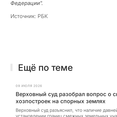
м
Федерации".
е
с
Источник: РБК
я
ц
е
в
о
ф
и
ц
Ещё по теме
и
а
л
09 ИЮЛЯ 2026
ь
Верховный суд разобрал вопрос о с
н
ы
хозпостроек на спорных землях
й
Верховный суд разъяснил, что наличие давне
с
установлении границ смежных земельных уча