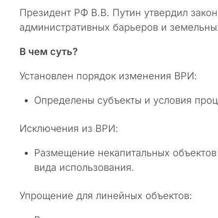
п
Президент РФ В.В. Путин утвердил зако
а
административных барьеров и земельны
р
т
В чем суть?
н
е
Установлен порядок изменения ВРИ:
р
ы
и
Определены субъекты и условия про
к
о
Исключения из ВРИ:
л
л
Размещение некапитальных объектов 
е
вида использования.
г
и
!
Упрощение для линейных объектов:
В