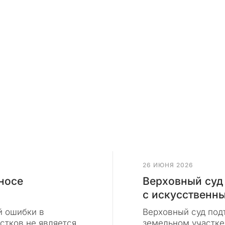
26 ИЮНЯ 2026
носе
Верховный суд
с искусственн
й ошибки в
Верховный суд подт
стков не является
земельном участке 