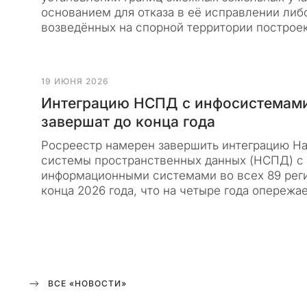
а
основанием для отказа в её исправлении либ
й
возведённых на спорной территории построек
т
к
о
19 ИЮНЯ 2026
н
Интеграцию НСПД с инфосистемами
с
завершат до конца года
а
л
Росреестр намерен завершить интеграцию Н
т
системы пространственных данных (НСПД) с
и
информационными системами во всех 89 рег
н
конца 2026 года, что на четыре года опережа
г
о
в
о
й
к
ВСЕ «НОВОСТИ»
о