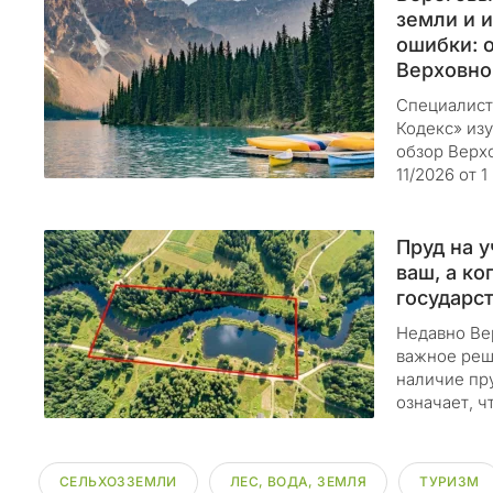
д
земли и 
е
ошибки: 
к
Верховно
с
»
Специалист
Кодекс» из
п
обзор Верх
о
11/2026 от 
д
в
е
Пруд на у
р
ваш, а ко
г
государс
а
Недавно Ве
е
важное реш
т
наличие пр
с
означает, ч
я
р
е
СЕЛЬХОЗЗЕМЛИ
ЛЕС, ВОДА, ЗЕМЛЯ
ТУРИЗМ