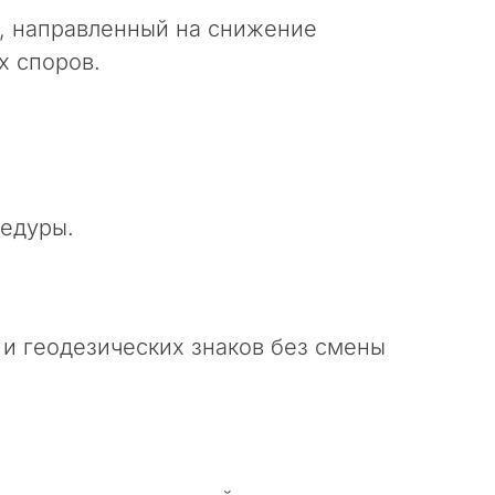
н, направленный на снижение
х споров.
цедуры.
и геодезических знаков без смены