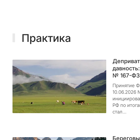
м
п
а
н
Практика
и
и
«
П
Деприват
р
давность:
и
№ 167-ФЗ 
р
Принятие Ф
о
10.06.2026 
д
инициирова
н
РФ по итог
ы
стал…
й
К
о
Береговы