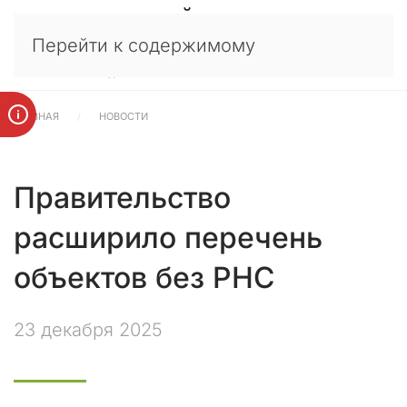
У
×
Перейти к содержимому
в
а
ж
а
ГЛАВНАЯ
НОВОСТИ
е
м
ы
е
Правительство
к
л
расширило перечень
и
е
объектов без РНС
н
т
23 декабря 2025
ы
,
п
а