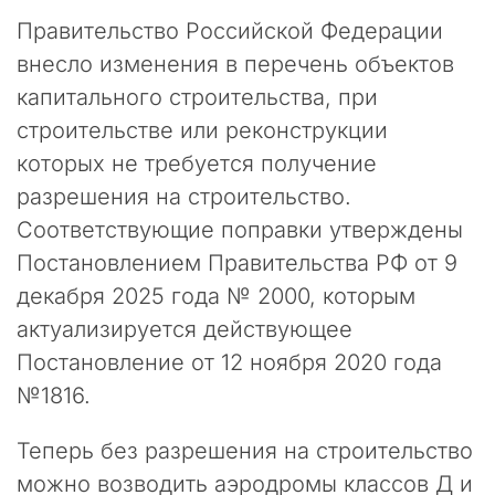
р
т
Правительство Российской Федерации
н
внесло изменения в перечень объектов
е
капитального строительства, при
р
ы
строительстве или реконструкции
и
которых не требуется получение
к
разрешения на строительство.
о
л
Соответствующие поправки утверждены
л
Постановлением Правительства РФ от 9
е
г
декабря 2025 года № 2000, которым
и
актуализируется действующее
!
Постановление от 12 ноября 2020 года
В
№1816.
п
о
Теперь без разрешения на строительство
с
можно возводить аэродромы классов Д и
л