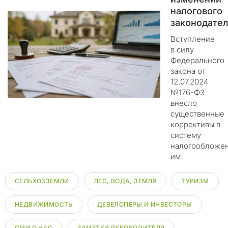
л
налогового
о
законодател
щ
Вступление
а
в силу
д
Федерального
к
закона от
у
12.07.2024
д
№176-ФЗ
л
внесло
я
существенные
п
коррективы в
у
систему
б
налогообложе
Б
л
им…
о
и
л
к
ь
СЕЛЬХОЗЗЕМЛИ
ЛЕС, ВОДА, ЗЕМЛЯ
ТУРИЗМ
ш
а
е
ц
н
НЕДВИЖИМОСТЬ
ДЕВЕЛОПЕРЫ И ИНВЕСТОРЫ
и
е
п
и
о
СМИ О НАС
ЗАМЕТКИ РУКОВОДИТЕЛЯ