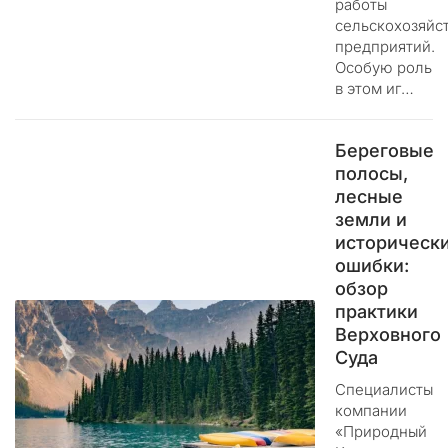
работы
п
сельскохозяйс
р
предприятий.
а
Особую роль
в
в этом иг…
л
е
н
Береговые
и
полосы,
е
лесные
н
земли и
а
историческ
ш
ошибки:
и
обзор
м
практики
р
Верховного
е
Суда
с
у
Специалисты
р
компании
с
«Природный
о