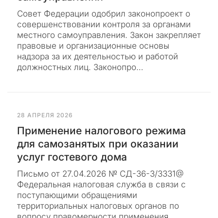
о
Совет Федерации одобрил законопроект о
м
совершенствовании контроля за органами
е
местного самоуправления. Закон закрепляет
р
правовые и организационные основы
н
надзора за их деятельностью и работой
ы
должностных лиц. Законопро…
м
к
и
б
е
28 АПРЕЛЯ 2026
р
Применение налогового режима
а
для самозанятых при оказании
т
услуг гостевого дома
а
к
Письмо от 27.04.2026 № СД-36-3/3331@
а
Федеральная налоговая служба в связи с
м
поступающими обращениями
.
территориальных налоговых органов по
М
вопросу правомерности применения