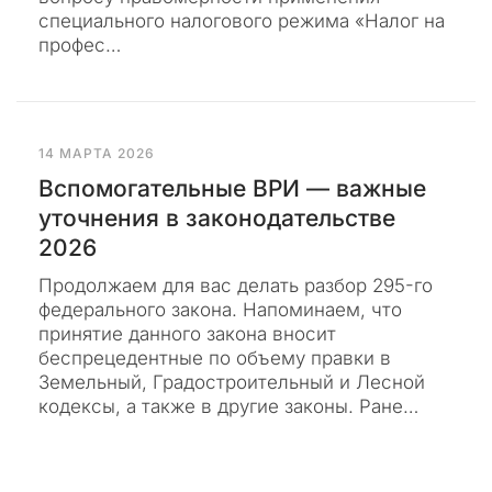
ы
специального налогового режима «Налог на
ф
профес…
и
к
с
и
р
14 МАРТА 2026
у
Вспомогательные ВРИ — важные
е
уточнения в законодательстве
м
2026
н
е
Продолжаем для вас делать разбор 295-го
п
федерального закона. Напоминаем, что
р
принятие данного закона вносит
е
беспрецедентные по объему правки в
к
Земельный, Градостроительный и Лесной
р
кодексы, а также в другие законы. Ране…
а
щ
а