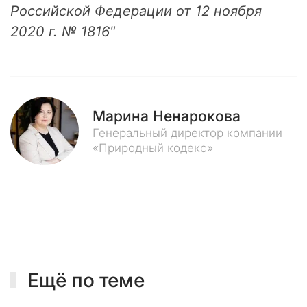
и
Российской Федерации от 12 ноября
р
2020 г. № 1816"
о
д
н
ы
й
К
Марина Ненарокова
о
Генеральный директор компании
д
«Природный кодекс»
е
к
с
»
п
о
д
в
Ещё по теме
е
р