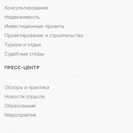
и
Консультирование
м
Недвижимость
е
н
Инвестиционные проекты
и
Проектирование и строительство
.
Э
Туризм и отдых
т
Судебные споры
о
п
ПРЕСС-ЦЕНТР
р
и
м
Обзоры и практика
и
т
Новости отрасли
и
Образование
в
Мероприятия
н
а
я