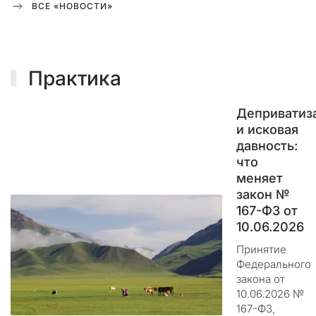
ю
ВСЕ «НОВОСТИ»
щ
и
е
с
Практика
я
п
о
Деприватиз
п
и исковая
ы
давность:
т
что
к
меняет
и
закон №
п
167-ФЗ от
е
10.06.2026
р
е
Принятие
х
Федерального
закона от
в
10.06.2026 №
а
167-ФЗ,
т