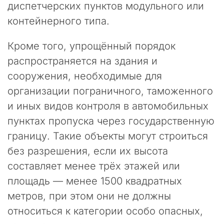
в
диспетчерских пунктов модульного или
о
контейнерного типа.
ф
и
Кроме того, упрощённый порядок
ц
и
распространяется на здания и
а
сооружения, необходимые для
л
организации пограничного, таможенного
ь
н
и иных видов контроля в автомобильных
ы
пунктах пропуска через государственную
й
с
границу. Такие объекты могут строиться
а
без разрешения, если их высота
й
составляет менее трёх этажей или
т
к
площадь — менее 1500 квадратных
о
метров, при этом они не должны
н
относиться к категории особо опасных,
с
а