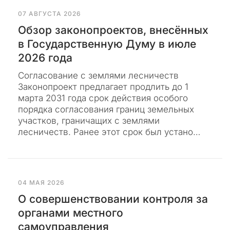
г
а
07 АВГУСТА 2026
е
Обзор законопроектов, внесённых
т
в Государственную Думу в июле
с
2026 года
я
р
Согласование с землями лесничеств
е
Законопроект предлагает продлить до 1
г
марта 2031 года срок действия особого
у
порядка согласования границ земельных
л
участков, граничащих с землями
я
лесничеств. Ранее этот срок был устано…
р
н
ы
м
и
04 МАЯ 2026
п
О совершенствовании контроля за
л
органами местного
а
самоуправления
н