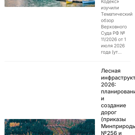
Кодекс»
м
изучили
.
Тематический
обзор
Ц
Верховного
е
Суда РФ №
л
11/2026 от 1
ь
июля 2026
э
года (ут…
т
и
Лесная
х
инфраструк
д
2026:
е
планирован
й
и
с
т
создание
в
дорог
и
(приказы
й
Минприрод
н
№256 и