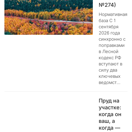
а
№274)
м
Нормативная
а
база С 1
б
сентября
с
2026 года
о
синхронно с
л
поправками
ю
в Лесной
т
кодекс РФ
н
вступают в
о
силу два
п
ключевых
о
ведомст…
н
я
т
Пруд на
н
участке:
а
когда он
:
ваш, а
з
когда —