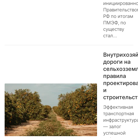
инициированно
и
Правительство
т
РФ по итогам
ь
ПМЭФ, по
а
существу
д
стал…
м
и
н
Внутрихозя
и
дороги на
с
сельхозземл
т
правила
р
проектиров
а
и
т
строительст
и
в
Эффективная
н
транспортная
о
инфраструктур
е
— залог
успешной
у