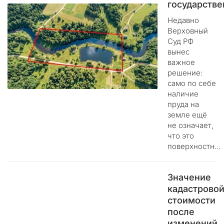
л
государств
о
Недавно
у
Верховный
м
Суд РФ
ы
вынес
ш
важное
л
решение:
е
само по себе
н
наличие
н
пруда на
и
земле ещё
к
не означает,
и
что это
г
поверхностн…
о
т
Значение
о
в
кадастрово
я
стоимости
т
после
п
изменений