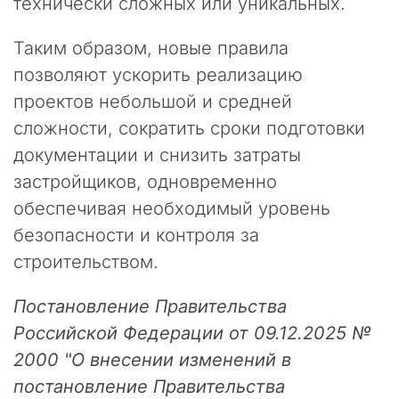
технически сложных или уникальных.
л
т
Таким образом, новые правила
и
позволяют ускорить реализацию
н
г
проектов небольшой и средней
о
сложности, сократить сроки подготовки
в
документации и снизить затраты
о
й
застройщиков, одновременно
к
обеспечивая необходимый уровень
о
м
безопасности и контроля за
п
строительством.
а
н
Постановление Правительства
и
и
Российской Федерации от 09.12.2025 №
«
2000 "О внесении изменений в
П
постановление Правительства
р