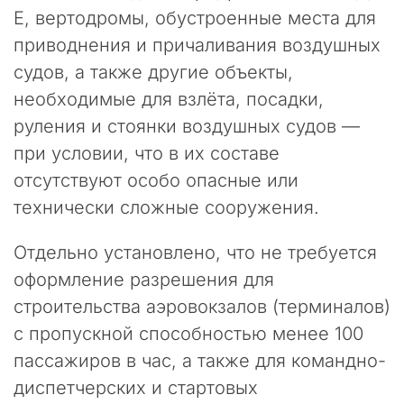
е
Е, вертодромы, обустроенные места для
д
приводнения и причаливания воздушных
н
судов, а также другие объекты,
и
е
необходимые для взлёта, посадки,
н
руления и стоянки воздушных судов —
е
с
при условии, что в их составе
к
отсутствуют особо опасные или
о
технически сложные сооружения.
л
ь
к
Отдельно установлено, что не требуется
о
оформление разрешения для
м
строительства аэровокзалов (терминалов)
е
с
с пропускной способностью менее 100
я
пассажиров в час, а также для командно-
ц
диспетчерских и стартовых
е