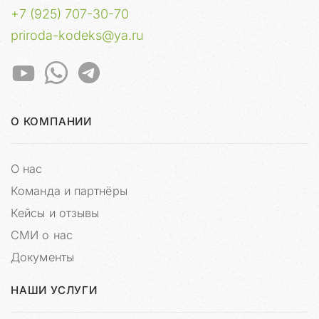
о
+7 (925) 707-30-70
в
ы
priroda-kodeks@ya.ru
х
м
а
т
е
О КОМПАНИИ
р
и
а
О нас
л
о
Команда и партнёры
в
Кейсы и отзывы
о
СМИ о нас
т
м
Документы
о
е
НАШИ УСЛУГИ
г
о