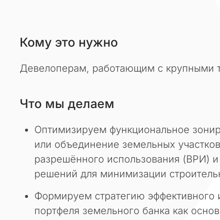
п
а
р
Кому это нужно
т
н
е
Девелоперам, работающим с крупными т
р
ы
и
Что мы делаем
к
о
Оптимизируем функциональное зонир
л
или объединение земельных участко
л
разрешённого использования (ВРИ) и
е
г
решений для минимизации строитель
и
!
Формируем стратегию эффективного и
портфеля земельного банка как осно
В