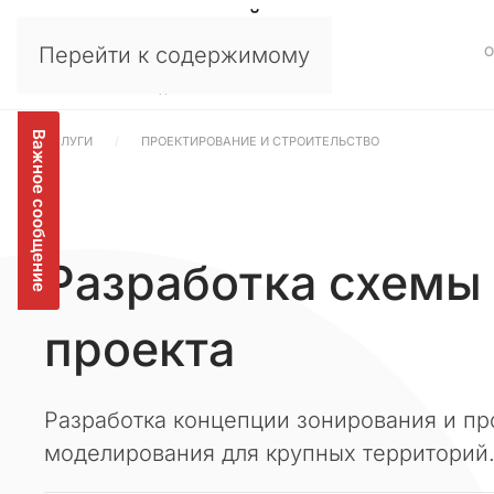
Перейти к содержимому
У
×
в
а
ж
Важное сообщение
УСЛУГИ
ПРОЕКТИРОВАНИЕ И СТРОИТЕЛЬСТВО
а
е
м
ы
Разработка схемы
е
к
л
проекта
и
е
н
Разработка концепции зонирования и п
т
моделирования для крупных территорий
ы
,