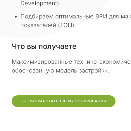
Development).
п
о
Подбираем оптимальные ВРИ для мак
с
показателей (ТЭП).
л
е
д
Что вы получаете
н
и
е
Максимизированные технико-экономичес
н
обоснованную модель застройки.
е
с
к
о
РАЗРАБОТАТЬ СХЕМУ ЗОНИРОВАНИЯ
л
ь
к
о