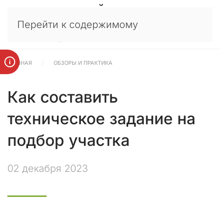
У
×
Перейти к содержимому
в
а
ж
а
ГЛАВНАЯ
ОБЗОРЫ И ПРАКТИКА
е
м
ы
Как составить
е
к
техническое задание на
л
и
подбор участка
е
н
т
02 декабря 2023
ы
,
п
а