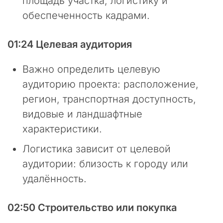
площадь участка, логистику и
в
о
обеспеченность кадрами.
ф
и
01:24 Целевая аудитория
ц
и
а
Важно определить целевую
л
аудиторию проекта: расположение,
ь
регион, транспортная доступность,
н
ы
видовые и ландшафтные
й
характеристики.
с
а
Логистика зависит от целевой
й
аудитории: близость к городу или
т
к
удалённость.
о
н
02:50 Строительство или покупка
с
а