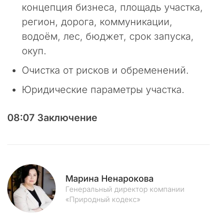
концепция бизнеса, площадь участка,
о
м
регион, дорога, коммуникации,
е
водоём, лес, бюджет, срок запуска,
р
окуп.
н
ы
Очистка от рисков и обременений.
м
к
Юридические параметры участка.
и
б
е
08:07 Заключение
р
а
т
а
к
Марина Ненарокова
а
Генеральный директор компании
м
«Природный кодекс»
.
М