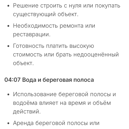
Решение строить с нуля или покупать
л
т
существующий объект.
и
н
Необходимость ремонта или
г
реставрации.
о
в
Готовность платить высокую
о
стоимость или брать недооценённый
й
к
объект.
о
м
04:07 Вода и береговая полоса
п
а
Использование береговой полосы и
н
и
водоёма влияет на время и объём
и
действий.
«
П
Аренда береговой полосы или
р