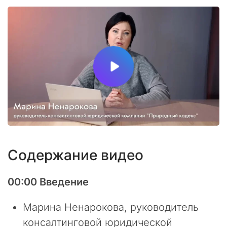
р
т
н
е
р
ы
и
к
о
л
л
е
г
и
Содержание видео
!
В
00:00 Введение
п
о
Марина Ненарокова, руководитель
с
консалтинговой юридической
л