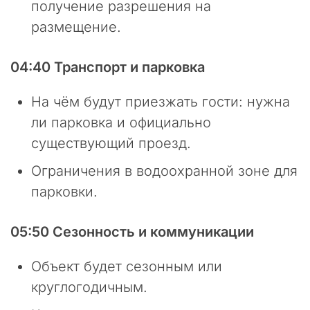
получение разрешения на
и
р
размещение.
о
д
04:40 Транспорт и парковка
н
ы
й
На чём будут приезжать гости: нужна
К
ли парковка и официально
о
существующий проезд.
д
е
Ограничения в водоохранной зоне для
к
с
парковки.
»
п
05:50 Сезонность и коммуникации
о
д
Объект будет сезонным или
в
е
круглогодичным.
р