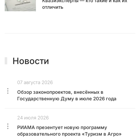
Квазиэксперты — кто такие и как их
п
отличить
р
а
в
л
е
н
и
е
Новости
н
а
ш
07 августа 2026
и
м
Обзор законопроектов, внесённых в
р
Государственную Думу в июле 2026 года
е
с
24 июля 2026
у
р
РИАМА презентует новую программу
с
образовательного проекта «Туризм в Агро»
о