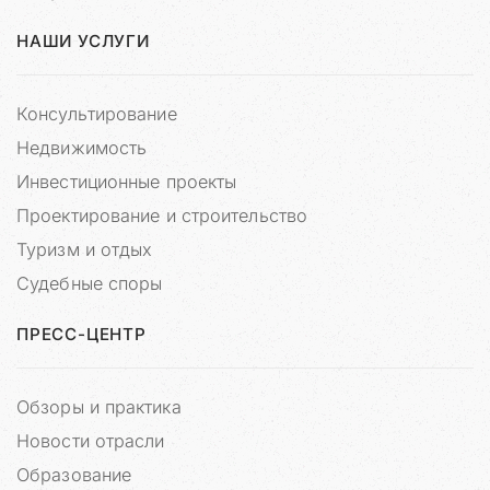
л
НАШИ УСЛУГИ
о
щ
а
Консультирование
д
к
Недвижимость
у
Инвестиционные проекты
д
л
Проектирование и строительство
я
Туризм и отдых
п
у
Судебные споры
б
л
ПРЕСС-ЦЕНТР
и
к
а
Обзоры и практика
ц
Новости отрасли
и
Образование
и