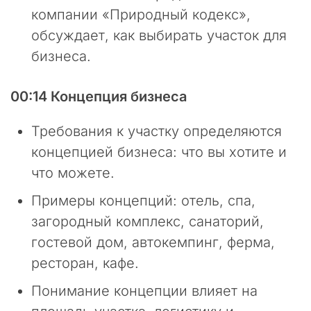
е
компании «Природный кодекс»,
д
обсуждает, как выбирать участок для
н
и
бизнеса.
е
н
00:14 Концепция бизнеса
е
с
Требования к участку определяются
к
о
концепцией бизнеса: что вы хотите и
л
что можете.
ь
к
Примеры концепций: отель, спа,
о
загородный комплекс, санаторий,
м
е
гостевой дом, автокемпинг, ферма,
с
ресторан, кафе.
я
ц
Понимание концепции влияет на
е