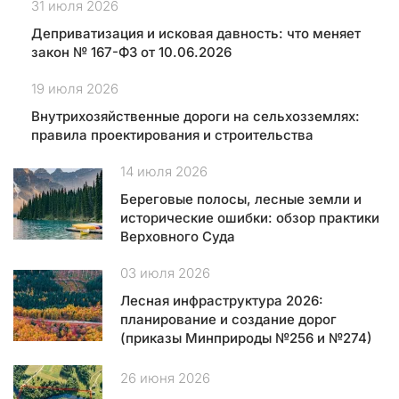
ю
31 июля 2026
щ
Деприватизация и исковая давность: что меняет
и
закон № 167-ФЗ от 10.06.2026
е
с
19 июля 2026
я
Внутрихозяйственные дороги на сельхозземлях:
п
правила проектирования и строительства
о
п
14 июля 2026
ы
т
Береговые полосы, лесные земли и
к
исторические ошибки: обзор практики
и
Верховного Суда
п
03 июля 2026
е
р
Лесная инфраструктура 2026:
е
планирование и создание дорог
х
(приказы Минприроды №256 и №274)
в
а
26 июня 2026
т