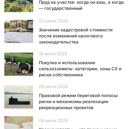
Пруд на участке: когда он ваш, а когда
и
— государственный
т
ь
22 июня 2026
а
д
Значение кадастровой стоимости
м
после изменений налогового
законодательства
и
н
18 июня 2026
и
с
Покупка и использование
т
сельхозземель: категории, зоны СХ и
р
риски собственника
а
т
09 июня 2026
и
Правовой режим береговой полосы:
в
риски и механизмы реализации
н
рекреационных проектов
о
е
04 июня 2026
у