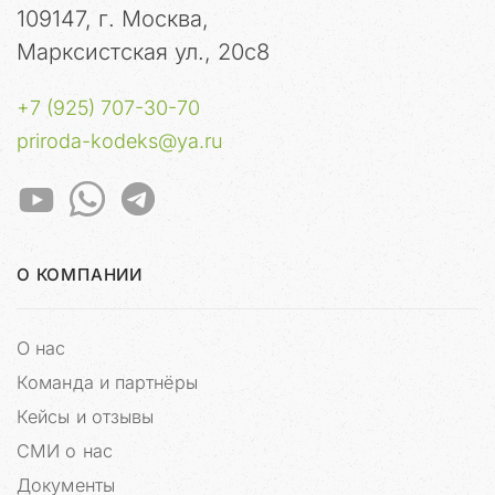
л
ь
109147, г. Москва,
о
Марксистская ул., 20с8
у
м
ы
+7 (925) 707-30-70
ш
priroda-kodeks@ya.ru
л
е
н
н
и
к
О КОМПАНИИ
и
г
о
О нас
т
Команда и партнёры
о
в
Кейсы и отзывы
я
СМИ о нас
т
Документы
п