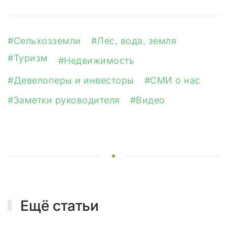
ы
ф
и
к
#Сельхозземли
#Лес, вода, земля
с
#Туризм
и
#Недвижимость
р
#Девелоперы и инвесторы
#СМИ о нас
у
е
#Заметки руководителя
#Видео
м
н
е
п
р
е
к
р
а
Ещё статьи
щ
а