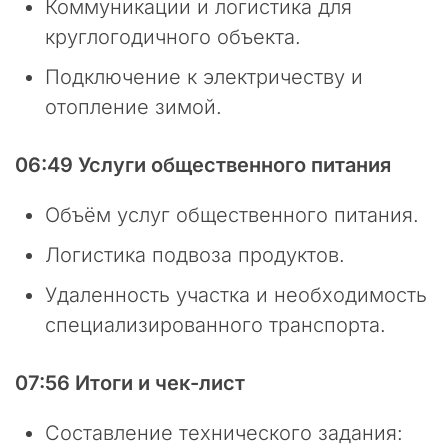
г
Коммуникации и логистика для
а
круглогодичного объекта.
е
т
Подключение к электричеству и
с
отопление зимой.
я
р
е
06:49 Услуги общественного питания
г
у
Объём услуг общественного питания.
л
я
Логистика подвоза продуктов.
р
н
Удаленность участка и необходимость
ы
специализированного транспорта.
м
и
п
07:56 Итоги и чек-лист
л
а
Составление технического задания:
н