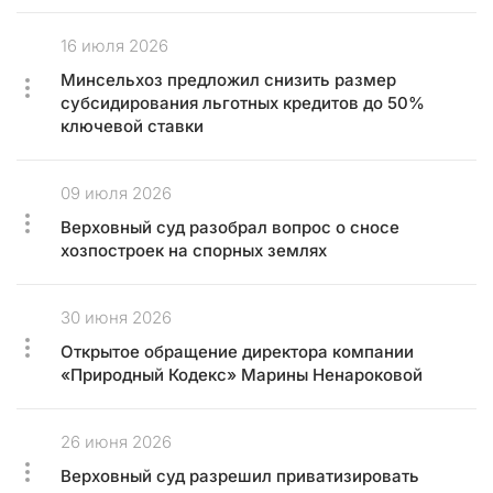
м
16 июля 2026
.
Минсельхоз предложил снизить размер
Ц
субсидирования льготных кредитов до 50%
е
ключевой ставки
л
ь
э
09 июля 2026
т
Верховный суд разобрал вопрос о сносе
и
хозпостроек на спорных землях
х
д
е
30 июня 2026
й
Открытое обращение директора компании
с
«Природный Кодекс» Марины Ненароковой
т
в
и
26 июня 2026
й
Верховный суд разрешил приватизировать
н