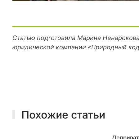
д
е
к
с
»
Статью подготовила Марина Ненарокова
п
о
юридической компании «Природный код
д
в
е
р
г
а
е
т
Похожие статьи
с
я
р
е
Деприват