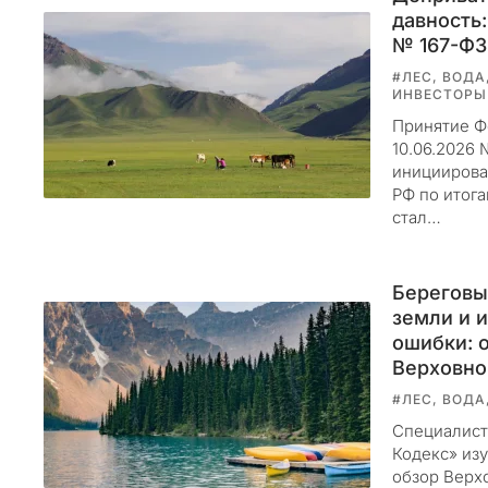
г
давность:
у
№ 167-ФЗ 
л
#ЛЕС, ВОДА
я
ИНВЕСТОРЫ
р
Принятие Ф
н
10.06.2026 
ы
инициирова
м
РФ по итог
стал…
и
п
л
Береговы
а
земли и 
н
ошибки: 
о
Верховно
м
е
#ЛЕС, ВОДА
р
Специалист
н
Кодекс» из
обзор Верх
ы