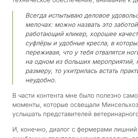
м
е
Всегда испытываю деловое удовольс
с
я
мелочах: можно назвать это забото
ц
работающий кликер, хорошее качест
е
суфлёры и удобные кресла, в которы
в
переживая, что у тебя отвалятся ног
о
ф
на одном из больших мероприятий, 
и
размеру, то ухитрилась встать практ
ц
неудобно.
и
а
В части контента мне было полезно сам
л
ь
моменты, которые освещали Минсельхоз
н
услышать представителей ветеринарного
ы
й
И, конечно, диалог с фермерами лишний 
с