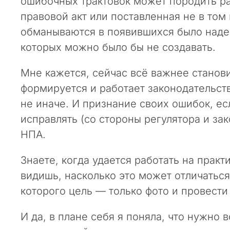
ошибочных трактовок может породить р
а
правовой акт или поставленная не в том
й
т
обманываются в появившихся было надеж
к
которых можно было бы не создавать.
о
н
Мне кажется, сейчас всё важнее станови
с
формируется и работает законодательств
а
не иначе. И признание своих ошибок, ес
л
т
исправлять (со стороны регулятора и за
и
НПА.
н
г
Знаете, когда удается работать на прак
о
видишь, насколько это может отличаться
в
о
которого цель — только фото и провести
й
к
И да, в плане себя я поняла, что нужно
о