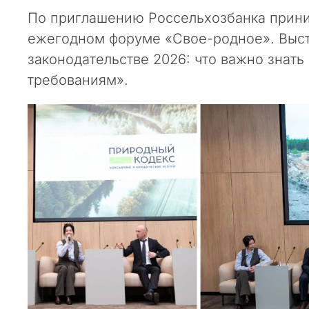
п
По приглашению Россельхозбанка приним
а
ежегодном форуме «Свое-родное». Выст
р
законодательстве 2026: что важно знать
т
н
требованиям».
е
р
ы
и
к
о
л
л
е
г
и
!
В