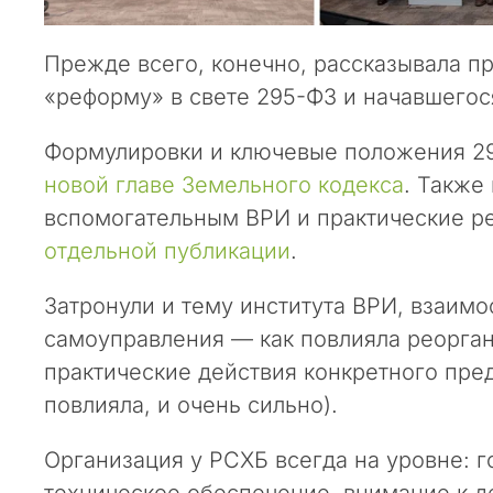
п
о
Прежде всего, конечно, рассказывала п
с
«реформу» в свете 295-ФЗ и начавшегос
л
е
Формулировки и ключевые положения 2
д
н
новой главе Земельного кодекса
. Также
и
вспомогательным ВРИ и практические р
е
отдельной публикации
.
н
е
Затронули и тему института ВРИ, взаим
с
к
самоуправления — как повлияла реорга
о
практические действия конкретного пре
л
повлияла, и очень сильно).
ь
к
Организация у РСХБ всегда на уровне: 
о
техническое обеспечение, внимание к д