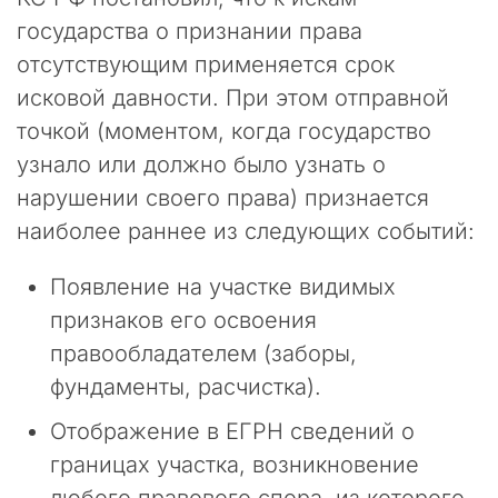
и
государства о признании права
р
о
отсутствующим применяется срок
д
исковой давности. При этом отправной
н
точкой (моментом, когда государство
ы
й
узнало или должно было узнать о
К
нарушении своего права) признается
о
наиболее раннее из следующих событий:
д
е
к
Появление на участке видимых
с
признаков его освоения
»
правообладателем (заборы,
п
о
фундаменты, расчистка).
д
в
Отображение в ЕГРН сведений о
е
границах участка, возникновение
р