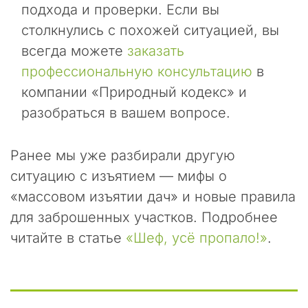
а
подхода и проверки. Если вы
м
столкнулись с похожей ситуацией, вы
а
всегда можете
заказать
б
с
профессиональную консультацию
в
о
компании «Природный кодекс» и
л
разобраться в вашем вопросе.
ю
т
н
Ранее мы уже разбирали другую
о
п
ситуацию с изъятием — мифы о
о
«массовом изъятии дач» и новые правила
н
для заброшенных участков. Подробнее
я
т
читайте в статье
«Шеф, усё пропало!»
.
н
а
:
з