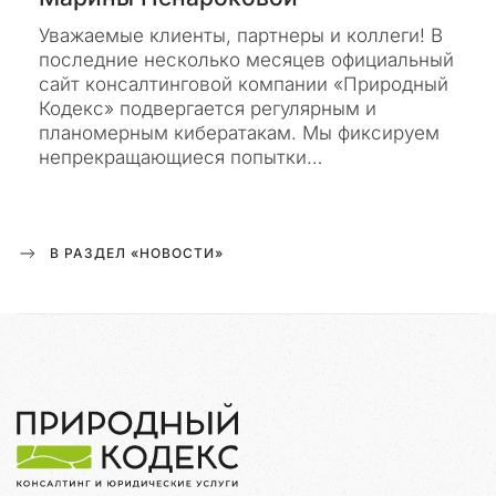
ь
н
Уважаемые клиенты, партнеры и коллеги! В
о
последние несколько месяцев официальный
и
сайт консалтинговой компании «Природный
н
Кодекс» подвергается регулярным и
ф
планомерным кибератакам. Мы фиксируем
о
непрекращающиеся попытки…
р
м
а
ц
В РАЗДЕЛ «НОВОСТИ»
и
о
н
н
а
я
в
и
т
р