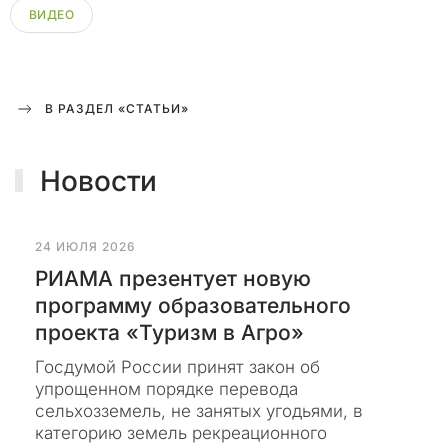
о
ВИДЕО
п
а
с
е
В РАЗДЕЛ «СТАТЬИ»
н
и
я
Новости
н
а
ш
и
24 ИЮЛЯ 2026
х
РИАМА презентует новую
з
программу образовательного
а
проекта «Туризм в Агро»
к
а
Госдумой России принят закон об
з
упрощенном порядке перевода
ч
сельхозземель, не занятых угодьями, в
и
категорию земель рекреационного
к