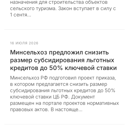
назначения для строительства объектов
Б
о
сельского туризма. Закон вступает в силу с
о
в
л
1 сентя…
.
ь
ш
С
е
а
н
й
е
п
т
16 ИЮЛЯ 2026
о
«
к
Минсельхоз предложил снизить
а
П
размер субсидирования льготных
з
р
ы
кредитов до 50% ключевой ставки
и
в
а
р
Минсельхоз РФ подготовил проект приказа,
т
о
ь
в котором предлагается снизить размер
д
субсидирования льготных кредитов до 50%
н
ключевой ставки ЦБ РФ. Документ
о
размещен на портале проектов нормативных
г
правовых актов. В настояще…
о
К
о