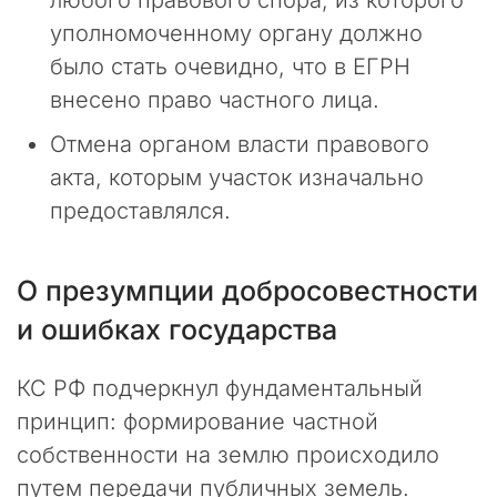
любого правового спора, из которого
г
а
уполномоченному органу должно
е
было стать очевидно, что в ЕГРН
т
внесено право частного лица.
с
я
Отмена органом власти правового
р
е
акта, которым участок изначально
г
предоставлялся.
у
л
я
О презумпции добросовестности
р
н
и ошибках государства
ы
м
КС РФ подчеркнул фундаментальный
и
п
принцип: формирование частной
л
собственности на землю происходило
а
путем передачи публичных земель.
н