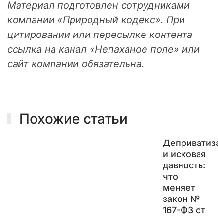
л
Материал подготовлен сотрудниками
о
компании «Природный кодекс». При
у
цитировании или пересылке контента
м
ы
ссылка на канал «Непаханое поле» или
ш
сайт компании обязательна.
л
е
н
н
и
Похожие статьи
к
и
г
Деприватиз
о
и исковая
т
давность:
о
что
в
меняет
я
закон №
т
167-ФЗ от
п