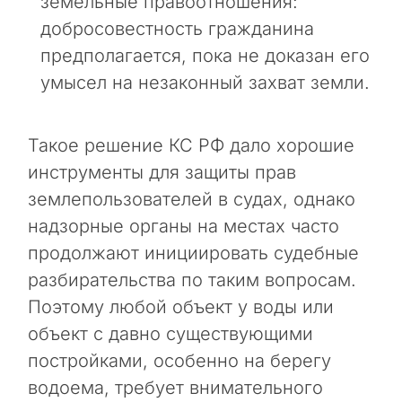
земельные правоотношения:
м
добросовестность гражданина
.
предполагается, пока не доказан его
Ц
умысел на незаконный захват земли.
е
л
ь
Такое решение КС РФ дало хорошие
э
инструменты для защиты прав
т
и
землепользователей в судах, однако
х
надзорные органы на местах часто
д
продолжают инициировать судебные
е
й
разбирательства по таким вопросам.
с
Поэтому любой объект у воды или
т
объект с давно существующими
в
и
постройками, особенно на берегу
й
водоема, требует внимательного
н