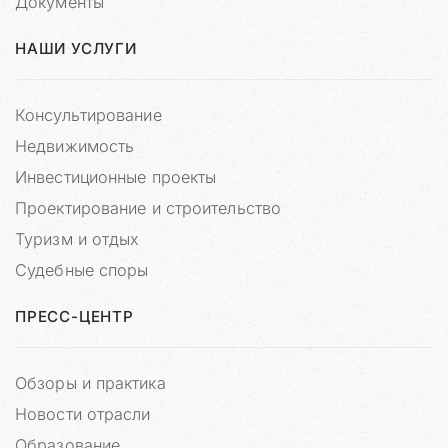
Документы
ы
,
НАШИ УСЛУГИ
м
а
т
Консультирование
е
р
Недвижимость
и
Инвестиционные проекты
а
л
Проектирование и строительство
ы
Туризм и отдых
д
Судебные споры
е
л
,
ПРЕСС-ЦЕНТР
п
е
р
Обзоры и практика
с
Новости отрасли
о
Образование
н