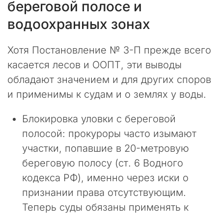
береговой полосе и
ы
ф
водоохранных зонах
и
к
с
Хотя Постановление № 3-П прежде всего
и
касается лесов и ООПТ, эти выводы
р
обладают значением и для других споров
у
е
и применимы к судам и о землях у воды.
м
н
Блокировка уловки с береговой
е
полосой: прокуроры часто изымают
п
р
участки, попавшие в 20-метровую
е
береговую полосу (ст. 6 Водного
к
кодекса РФ), именно через иски о
р
а
признании права отсутствующим.
щ
Теперь суды обязаны применять к
а