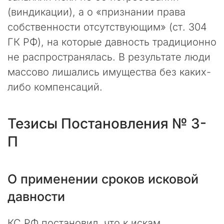
л
(виндикации), а о «признании права
т
собственности отсутствующим» (ст. 304
и
ГК РФ), на которые давность традиционно
н
г
не распространялась. В результате люди
о
массово лишались имущества без каких-
в
либо компенсаций.
о
й
к
о
Тезисы Постановления № 3-
м
П
п
а
н
и
О применении сроков исковой
и
давности
«
П
р
КС РФ постановил, что к искам