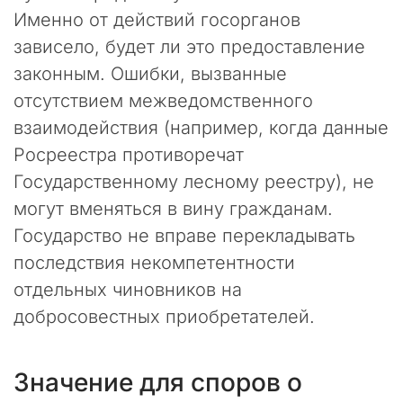
о
Именно от действий госорганов
м
зависело, будет ли это предоставление
е
законным. Ошибки, вызванные
р
н
отсутствием межведомственного
ы
взаимодействия (например, когда данные
м
Росреестра противоречат
к
и
Государственному лесному реестру), не
б
могут вменяться в вину гражданам.
е
р
Государство не вправе перекладывать
а
последствия некомпетентности
т
отдельных чиновников на
а
к
добросовестных приобретателей.
а
м
.
Значение для споров о
М