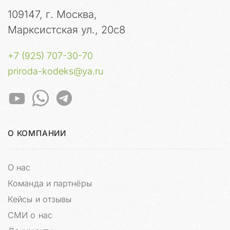
и
109147, г. Москва,
н
Марксистская ул., 20с8
а
.
В
+7 (925) 707-30-70
с
priroda-kodeks@ya.ru
е
к
л
и
е
н
О КОМПАНИИ
т
с
к
О нас
и
Команда и партнёры
е
Кейсы и отзывы
б
а
СМИ о нас
з