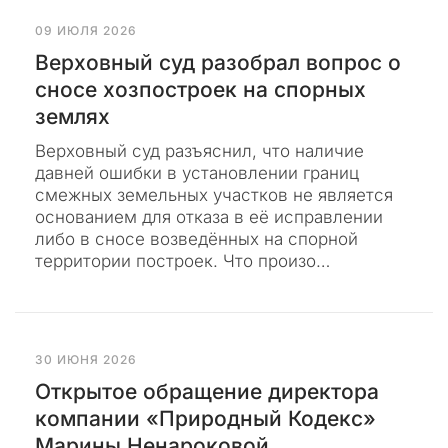
д
е
09 ИЮЛЯ 2026
к
Верховный суд разобрал вопрос о
с
сносе хозпостроек на спорных
а
землях
»
—
Верховный суд разъяснил, что наличие
э
давней ошибки в установлении границ
т
смежных земельных участков не является
о
основанием для отказа в её исправлении
и
либо в сносе возведённых на спорной
с
территории построек. Что произо…
к
л
ю
ч
и
30 ИЮНЯ 2026
т
Открытое обращение директора
е
компании «Природный Кодекс»
л
Марины Ненароковой