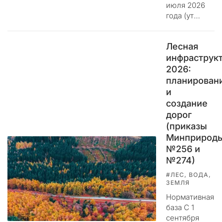
июля 2026
и
года (ут…
м
е
н
Лесная
и
инфраструк
.
2026:
Э
планирован
т
и
о
создание
п
дорог
р
(приказы
и
Минприрод
м
№256 и
и
т
№274)
и
#ЛЕС, ВОДА,
в
ЗЕМЛЯ
н
Нормативная
а
база С 1
я
сентября