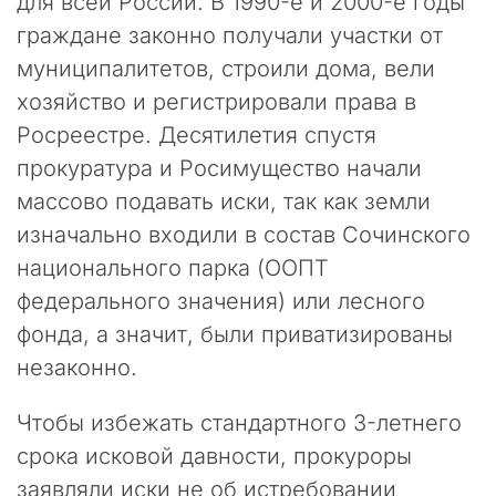
для всей России. В 1990-е и 2000-е годы
в
о
граждане законно получали участки от
ф
муниципалитетов, строили дома, вели
и
хозяйство и регистрировали права в
ц
и
Росреестре. Десятилетия спустя
а
прокуратура и Росимущество начали
л
массово подавать иски, так как земли
ь
н
изначально входили в состав Сочинского
ы
национального парка (ООПТ
й
с
федерального значения) или лесного
а
фонда, а значит, были приватизированы
й
незаконно.
т
к
о
Чтобы избежать стандартного 3-летнего
н
срока исковой давности, прокуроры
с
заявляли иски не об истребовании
а