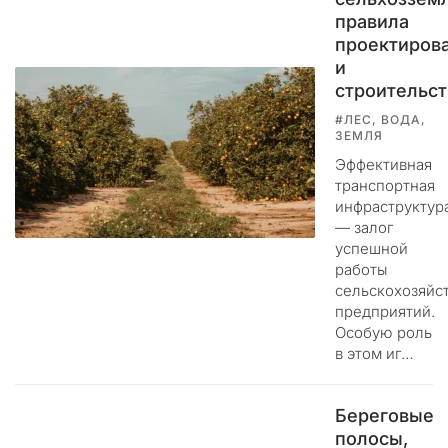
д
правила
и
проектиров
с
и
к
строительст
р
е
#ЛЕС, ВОДА,
ЗЕМЛЯ
д
и
Эффективная
т
транспортная
и
инфраструктур
— залог
р
успешной
у
работы
ю
сельскохозяйс
щ
предприятий.
и
Особую роль
х
в этом иг…
ф
е
й
Береговые
к
полосы,