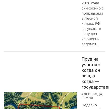
п
2026 года
о
синхронно с
п
поправками
ы
в Лесной
т
кодекс РФ
к
вступают в
а
силу два
ключевых
н
ведомст…
а
н
е
Пруд на
с
участке:
т
когда он
и
ваш, а
р
когда —
е
государств
п
у
#ЛЕС, ВОДА,
т
ЗЕМЛЯ
а
Недавно
ц