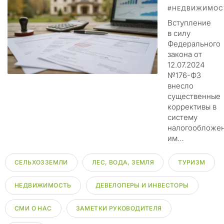
у
#НЕДВИЖИМОС
с
Вступление
н
в силу
я
Федерального
т
закона от
ь
12.07.2024
л
№176-ФЗ
ю
внесло
б
существенные
ы
коррективы в
е
систему
в
налогообложе
о
им…
з
м
СЕЛЬХОЗЗЕМЛИ
ЛЕС, ВОДА, ЗЕМЛЯ
ТУРИЗМ
о
ж
НЕДВИЖИМОСТЬ
ДЕВЕЛОПЕРЫ И ИНВЕСТОРЫ
н
ы
СМИ О НАС
ЗАМЕТКИ РУКОВОДИТЕЛЯ
е