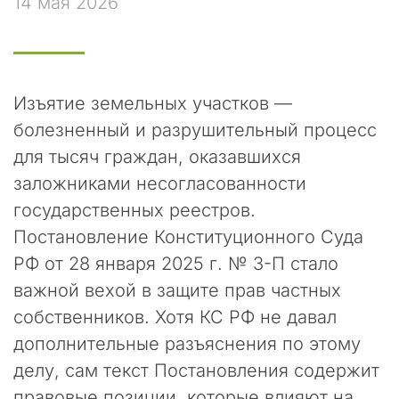
14 мая 2026
р
т
н
е
р
ы
Изъятие земельных участков —
и
болезненный и разрушительный процесс
к
для тысяч граждан, оказавшихся
о
л
заложниками несогласованности
л
государственных реестров.
е
Постановление Конституционного Суда
г
и
РФ от 28 января 2025 г. № 3-П стало
!
важной вехой в защите прав частных
В
собственников. Хотя КС РФ не давал
п
дополнительные разъяснения по этому
о
делу, сам текст Постановления содержит
с
л
правовые позиции, которые влияют на