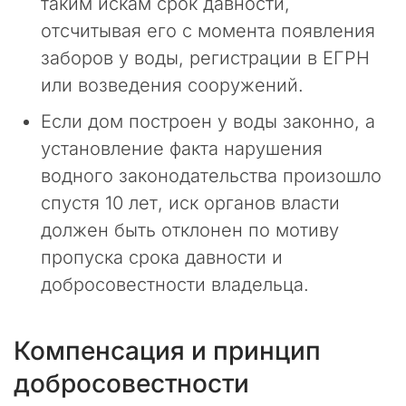
ю
таким искам срок давности,
щ
отсчитывая его с момента появления
и
заборов у воды, регистрации в ЕГРН
е
с
или возведения сооружений.
я
Если дом построен у воды законно, а
п
о
установление факта нарушения
п
водного законодательства произошло
ы
т
спустя 10 лет, иск органов власти
к
должен быть отклонен по мотиву
и
пропуска срока давности и
п
е
добросовестности владельца.
р
е
х
Компенсация и принцип
в
добросовестности
а
т