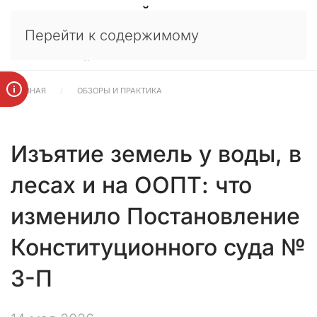
У
×
Перейти к содержимому
в
а
ж
а
ГЛАВНАЯ
ОБЗОРЫ И ПРАКТИКА
е
м
ы
е
Изъятие земель у воды, в
к
л
лесах и на ООПТ: что
и
е
изменило Постановление
н
т
Конституционного суда №
ы
,
3-П
п
а