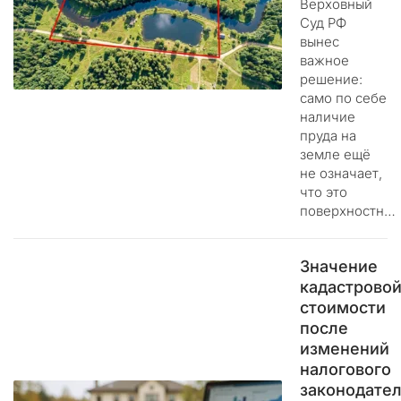
Верховный
и
Суд РФ
о
вынес
н
важное
н
решение:
ы
само по себе
й
наличие
пруда на
у
земле ещё
р
не означает,
о
что это
н
поверхностн…
.
С
Значение
р
кадастрово
а
стоимости
з
после
у
изменений
х
налогового
о
законодател
ч