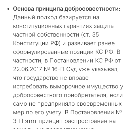
п
Основа принципа добросовестности:
р
а
Данный подход базируется на
в
конституционных гарантиях защиты
л
е
частной собственности (ст. 35
н
Конституции РФ) и развивает ранее
и
сформулированные позиции КС РФ. В
е
н
частности, в Постановлении КС РФ от
а
22.06.2017 № 16-П Суд уже указывал,
ш
что государство не вправе
и
м
истребовать выморочное имущество у
р
добросовестного приобретателя, если
е
само не предприняло своевременных
с
у
мер по его учету. В Постановлении №
р
3-П этот принцип распространен на
с
о