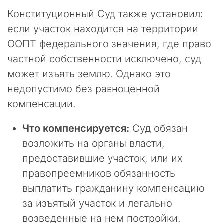
и
Конституционный Суд также установил:
т
если участок находится на территории
ь
а
ООПТ федерального значения, где право
д
частной собственности исключено, суд
м
может изъять землю. Однако это
и
н
недопустимо без равноценной
и
компенсации.
с
т
Что компенсируется:
Суд обязан
р
а
возложить на органы власти,
т
предоставившие участок, или их
и
в
правопреемников обязанность
н
выплатить гражданину компенсацию
о
за изъятый участок и легально
е
у
возведенные на нем постройки.