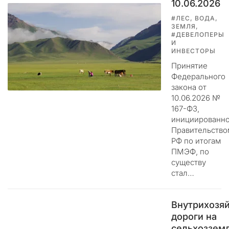
10.06.2026
л
#ЛЕС, ВОДА,
о
ЗЕМЛЯ,
щ
#ДЕВЕЛОПЕРЫ
а
И
ИНВЕСТОРЫ
д
к
Принятие
у
Федерального
д
закона от
10.06.2026 №
л
167-ФЗ,
я
инициированно
п
Правительство
у
РФ по итогам
б
ПМЭФ, по
л
существу
и
стал…
к
а
ц
Внутрихозя
и
дороги на
и
сельхозземл