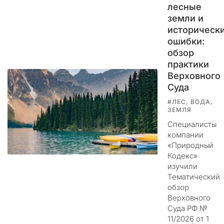
о
лесные
в
земли и
ы
историческ
х
ошибки:
м
обзор
а
практики
т
Верховного
е
Суда
р
и
#ЛЕС, ВОДА,
а
ЗЕМЛЯ
л
Специалисты
о
компании
в
«Природный
о
Кодекс»
т
изучили
м
Тематический
о
обзор
Верховного
е
Суда РФ №
г
11/2026 от 1
о