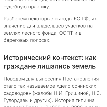
е
судебную практику.
д
н
Разберем некоторые выводы КС РФ, их
и
е
значение для владельцев участков на
н
землях лесного фонда, ООПТ и в
е
береговых полосах.
с
к
о
л
Исторический контекст: как
ь
граждане лишались земель
к
о
м
Поводом для вынесения Постановления
е
стало так называемое «дело сочинских
с
я
садоводов» (жалобы Н.И. Гришиной, Н.З.
ц
Гулордавы и других). История типична
е